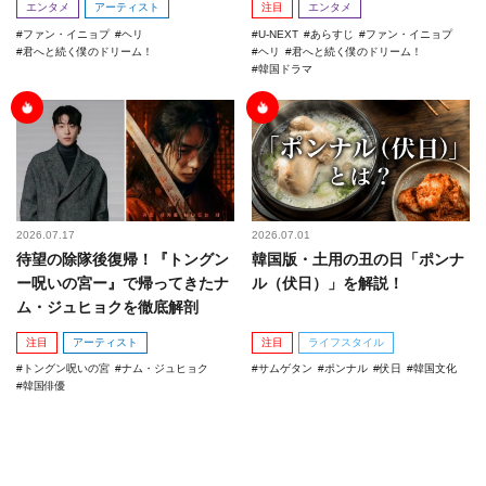
エンタメ
アーティスト
注目
エンタメ
ファン・イニョプ
ヘリ
U-NEXT
あらすじ
ファン・イニョプ
君へと続く僕のドリーム！
ヘリ
君へと続く僕のドリーム！
韓国ドラマ
2026.07.17
2026.07.01
待望の除隊後復帰！『トングン
韓国版・土用の丑の日「ポンナ
ー呪いの宮ー』で帰ってきたナ
ル（伏日）」を解説！
ム・ジュヒョクを徹底解剖
注目
アーティスト
注目
ライフスタイル
トングン呪いの宮
ナム・ジュヒョク
サムゲタン
ポンナル
伏日
韓国文化
韓国俳優