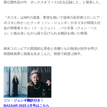
期公開作品の中、ボックスオフィス1位を記録した」と発表した。
『ボゴタ』はIMFの直後、希望を抱いて地球の反対側コロンビア・
ボゴタに向かったクッキ（ソン・ジュンギ）がボゴタの韓国人社
会の実権者スヨン（イ・ヒジュン）、パク兵長（クォン・ヘヒ
ョ）と絡み合いながら繰り広げられる物語を描いた映画。
南米コロンビアの異国的な景色と俳優たちの熱演が好評を呼び、
韓国映画界に熱風を吹きこんだ。韓国で絶賛上映中。
ソン・ジュンギ翻訳付き！
BAZAAR 2025.1月号はこちら