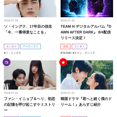
2026.07.28
2026.07.28
ソ・イングク、17年目の信念
TEAM H デジタルアルバム『D
「今、一番得意なことを」
AWN AFTER DARK』 8/4配信
リリース決定！
エンタメ
アーティスト
注目
エンタメ
ソ・イングク
TEAMH
チャン・グンソク
2026.07.24
2026.07.21
ファン・イニョプ＆ヘリ、初恋
韓国ドラマ『君へと続く僕のド
の記憶を呼び起こすケミストリ
リーム！』あらすじ紹介
ー