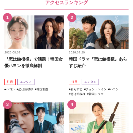
アクセスランキング
2026.08.07
2026.07.20
『恋は飴模様』で話題！韓国女
韓国ドラマ『恋は飴模様』あら
優ハヨンを徹底解剖
すじ紹介
注目
エンタメ
注目
エンタメ
ハヨン
恋は飴模様
韓国女優
あらすじ
チョン・ヘイン
ハヨン
恋は飴模様
韓国ドラマ