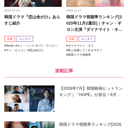
2026.07.03
2025.11.17
韓国ドラマ『恋は命がけ』あら
韓国ドラマ視聴率ランキング[2
すじ紹介
025年11月2週目]｜チャン・ギ
ヨン主演『ダイナマイト・キ
ス』がランクイン！
注目
エンタメ
注目
エンタメ
Netflix
オン・ソンウ
パク・ウンビン
ダイナマイト・キス
ヤン・セジョン
恋は命がけ
私と結婚してくれますか？
韓国ドラマ視聴率
連載記事
【2026年7月】韓国映画ヒットラン
キング｜『HOPE』が首位！8月公
開の注目作は？
韓国ドラマ視聴率ランキング[2026