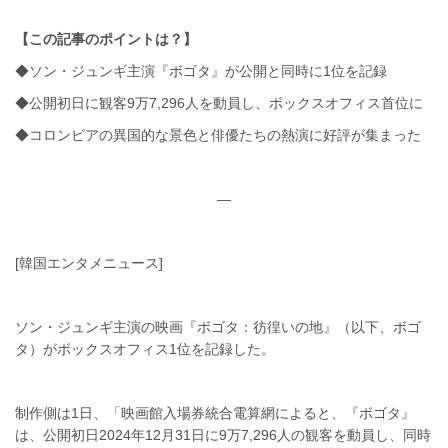
【この記事のポイントは？】
◆ソン・ジュンギ主演『ボゴタ』が公開と同時に1位を記録
◆公開初日に観客9万7,296人を動員し、ボックスオフィス首位に
◆コロンビアの異国的な景色と俳優たちの熱演に好評が集まった
—
[韓国エンタメニュース]
ソン・ジュンギ主演の映画『ボゴタ：彷徨いの地』（以下、ボゴ
タ）がボックスオフィス1位を記録した。
制作側は1日、「映画館入場券統合電算網によると、『ボゴタ』
は、公開初日2024年12月31日に9万7,296人の観客を動員し、同時