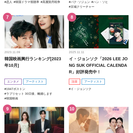
恋人
韓国ドラマ視聴率
高麗契丹戦争
パク･ソジュン
ハン・ソヒ
京城クリーチャー
2023.11.09
2025.11.11
韓国映画興行ランキング[2023
イ・ジョンソク「2026 LEE JO
年10月]
NG SUK OFFICIAL CALENDA
R」好評発売中！
エンタメ
アーティスト
注目
アーティスト
1947ボストン
イ・ジョンソク
ラブリセット 30日後、離婚します
韓国映画