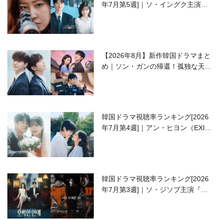
年7月第5週]｜ソ・イングク主演の
ラブコメがついに最終回！
【2026年8月】新作韓国ドラマまと
め｜ソン・ガンの帰還！孤独な天才
高校生ピアニスト役
韓国ドラマ視聴率ランキング[2026
年7月第4週]｜アン・ヒヨン（EXID
ハニ）復帰作『愛が来る』に注目！
韓国ドラマ視聴率ランキング[2026
年7月第3週]｜ソ・ジソブ主演『エ
ージェント・キム』が勢い加速！