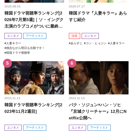
2026.08.03
2026.07.17
韓国ドラマ視聴率ランキング[2
韓国ドラマ『人妻キラー』あら
026年7月第5週]｜ソ・イングク
すじ紹介
主演のラブコメがついに最終
回！
エンタメ
アーティスト
注目
エンタメ
人妻キラー
あらすじ
コン・ヒョジン
人妻キラー
残念ながら明日も出勤です！
韓国ドラマ視聴率
2023.11.13
2023.11.13
韓国ドラマ視聴率ランキング[2
パク・ソジュン×ハン・ソヒ
023年11月2週目]
『京城クリーチャー』12月にN
etflix公開へ
エンタメ
アーティスト
エンタメ
アーティスト