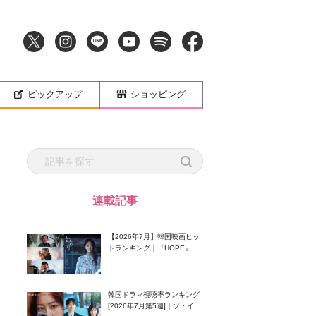
ピックアップ
ショッピング
連載記事
【2026年7月】韓国映画ヒッ
トランキング｜『HOPE』が
首位！8月公開の注目作は？
韓国ドラマ視聴率ランキング
[2026年7月第5週]｜ソ・イン