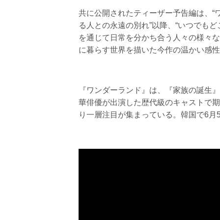
共に公開されたティーザー予告編は、“
る人との永遠の別れ”以降、“いつでも
を通じて日常を分かち合う人々の様々な
に暮らす世界を描いた今作の温かい感性
『ワンダーランド』は、『家族の誕生』
華俳優が出演した歴代級のキャストで期
り一層注目が集まっている。韓国で6月