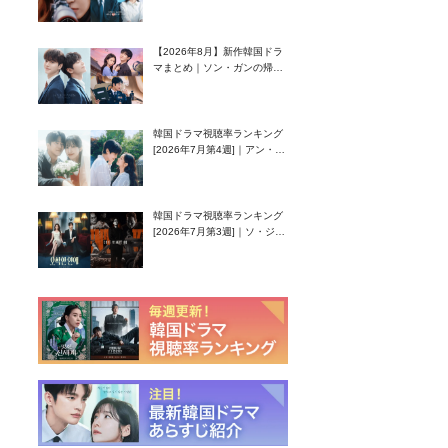
グク主演のラブコメがついに
最終回！
【2026年8月】新作韓国ドラ
マまとめ｜ソン・ガンの帰
還！孤独な天才高校生ピアニ
スト役
韓国ドラマ視聴率ランキング
[2026年7月第4週]｜アン・ヒ
ヨン（EXID ハニ）復帰作
『愛が来る』に注目！
韓国ドラマ視聴率ランキング
[2026年7月第3週]｜ソ・ジソ
ブ主演『エージェント・キ
ム』が勢い加速！