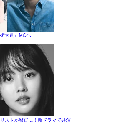
術大賞』MCへ
リストが警官に！新ドラマで共演