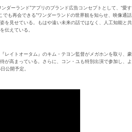
ワンダーランド”アプリのブランド広告コンセプトとして、“愛す
どこでも再会できる”ワンダーランドの世界観を知らせ、映像通話
姿を見せている。もはや遠い未来の話ではなく、人工知能と共
を伝えている。
『レイトオータム』のキム・テヨン監督がメガホンを取り、豪
待が高まっている。さらに、コン・ユも特別出演で参加し、よ
5日公開予定。