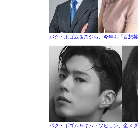
パク・ボゴム＆スジら、今年も『百想芸
パク・ボゴム＆キム・ソヒョン、金メダ