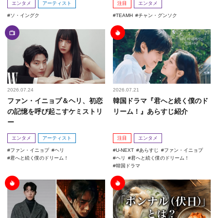
エンタメ
アーティスト
注目
エンタメ
ソ・イングク
TEAMH
チャン・グンソク
2026.07.24
2026.07.21
ファン・イニョプ＆ヘリ、初恋
韓国ドラマ『君へと続く僕のド
の記憶を呼び起こすケミストリ
リーム！』あらすじ紹介
ー
エンタメ
アーティスト
注目
エンタメ
ファン・イニョプ
ヘリ
U-NEXT
あらすじ
ファン・イニョプ
君へと続く僕のドリーム！
ヘリ
君へと続く僕のドリーム！
韓国ドラマ