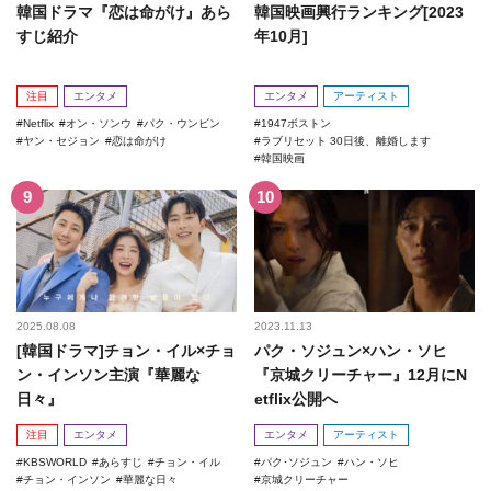
韓国ドラマ『恋は命がけ』あら
韓国映画興行ランキング[2023
すじ紹介
年10月]
注目
エンタメ
エンタメ
アーティスト
Netflix
オン・ソンウ
パク・ウンビン
1947ボストン
ヤン・セジョン
恋は命がけ
ラブリセット 30日後、離婚します
韓国映画
2025.08.08
2023.11.13
[韓国ドラマ]チョン・イル×チョ
パク・ソジュン×ハン・ソヒ
ン・インソン主演『華麗な
『京城クリーチャー』12月にN
日々』
etflix公開へ
注目
エンタメ
エンタメ
アーティスト
KBSWORLD
あらすじ
チョン・イル
パク･ソジュン
ハン・ソヒ
チョン・インソン
華麗な日々
京城クリーチャー