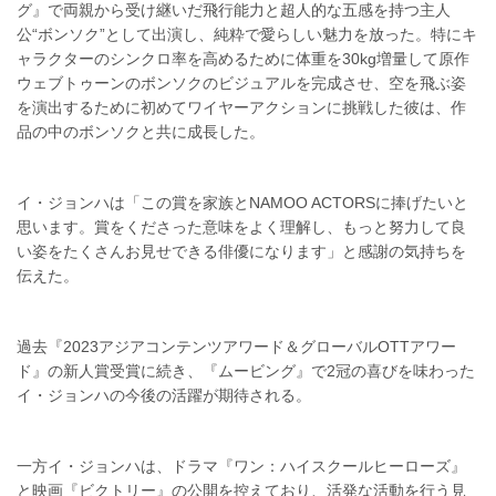
グ』で両親から受け継いだ飛行能力と超人的な五感を持つ主人
公“ボンソク”として出演し、純粋で愛らしい魅力を放った。特にキ
ャラクターのシンクロ率を高めるために体重を30kg増量して原作
ウェブトゥーンのボンソクのビジュアルを完成させ、空を飛ぶ姿
を演出するために初めてワイヤーアクションに挑戦した彼は、作
品の中のボンソクと共に成長した。
イ・ジョンハは「この賞を家族とNAMOO ACTORSに捧げたいと
思います。賞をくださった意味をよく理解し、もっと努力して良
い姿をたくさんお見せできる俳優になります」と感謝の気持ちを
伝えた。
過去『2023アジアコンテンツアワード＆グローバルOTTアワー
ド』の新人賞受賞に続き、『ムービング』で2冠の喜びを味わった
イ・ジョンハの今後の活躍が期待される。
一方イ・ジョンハは、ドラマ『ワン：ハイスクールヒーローズ』
と映画『ビクトリー』の公開を控えており、活発な活動を行う見