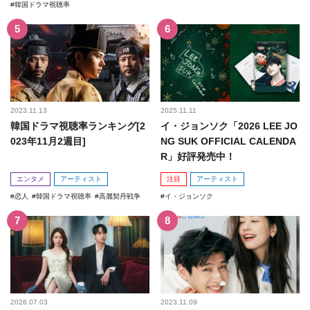
韓国ドラマ視聴率
2023.11.13
2025.11.11
韓国ドラマ視聴率ランキング[2
イ・ジョンソク「2026 LEE JO
023年11月2週目]
NG SUK OFFICIAL CALENDA
R」好評発売中！
エンタメ
アーティスト
注目
アーティスト
恋人
韓国ドラマ視聴率
高麗契丹戦争
イ・ジョンソク
2026.07.03
2023.11.09