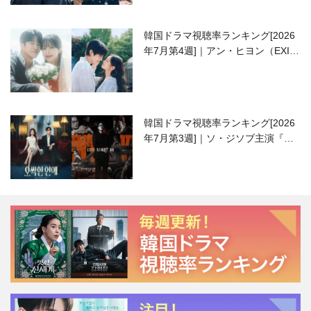
韓国ドラマ視聴率ランキング[2026
年7月第4週]｜アン・ヒヨン（EXID
ハニ）復帰作『愛が来る』に注目！
韓国ドラマ視聴率ランキング[2026
年7月第3週]｜ソ・ジソブ主演『エ
ージェント・キム』が勢い加速！