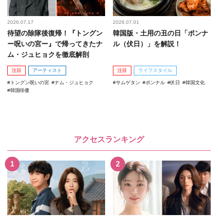
2026.07.17
2026.07.01
待望の除隊後復帰！『トングン
韓国版・土用の丑の日「ポンナ
ー呪いの宮ー』で帰ってきたナ
ル（伏日）」を解説！
ム・ジュヒョクを徹底解剖
注目
アーティスト
注目
ライフスタイル
トングン呪いの宮
ナム・ジュヒョク
サムゲタン
ポンナル
伏日
韓国文化
韓国俳優
アクセスランキング