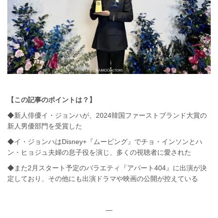
【この記事のポイントは？】
◆新人俳優イ・ジョンハが、2024韓国ファーストブランド大賞の
新人男優部門を受賞した
◆イ・ジョンハはDisney+『ムービング』でチョ・インソンとハ
ン・ヒョジュ夫婦の息子役を演じ、多くの視聴者に愛された
◆また2月スタート予定のバラエティ『アパート404』に出演が決
定しており、その他にも出演ドラマや映画の公開が控えている
—