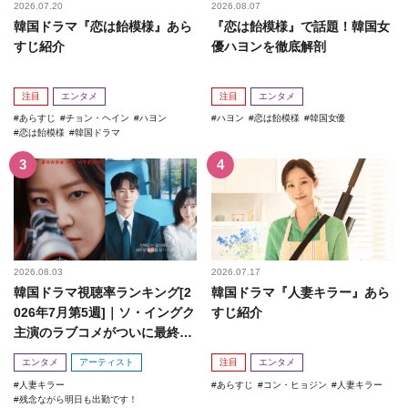
2026.07.20
2026.08.07
韓国ドラマ『恋は飴模様』あら
『恋は飴模様』で話題！韓国女
すじ紹介
優ハヨンを徹底解剖
注目
エンタメ
注目
エンタメ
あらすじ
チョン・ヘイン
ハヨン
ハヨン
恋は飴模様
韓国女優
恋は飴模様
韓国ドラマ
2026.08.03
2026.07.17
韓国ドラマ視聴率ランキング[2
韓国ドラマ『人妻キラー』あら
026年7月第5週]｜ソ・イングク
すじ紹介
主演のラブコメがついに最終
回！
エンタメ
アーティスト
注目
エンタメ
人妻キラー
あらすじ
コン・ヒョジン
人妻キラー
残念ながら明日も出勤です！