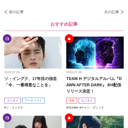
前の記事
次の記事
おすすめ記事
2026.07.28
2026.07.28
ソ・イングク、17年目の信念
TEAM H デジタルアルバム『D
「今、一番得意なことを」
AWN AFTER DARK』 8/4配信
リリース決定！
エンタメ
アーティスト
注目
エンタメ
ソ・イングク
TEAMH
チャン・グンソク