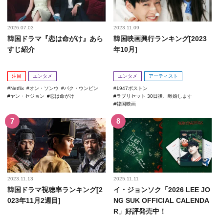
2026.07.03
2023.11.09
韓国ドラマ『恋は命がけ』あら
韓国映画興行ランキング[2023
すじ紹介
年10月]
注目
エンタメ
エンタメ
アーティスト
Netflix
オン・ソンウ
パク・ウンビン
1947ボストン
ヤン・セジョン
恋は命がけ
ラブリセット 30日後、離婚します
韓国映画
2023.11.13
2025.11.11
韓国ドラマ視聴率ランキング[2
イ・ジョンソク「2026 LEE JO
023年11月2週目]
NG SUK OFFICIAL CALENDA
R」好評発売中！