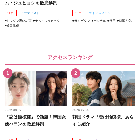
ム・ジュヒョクを徹底解剖
注目
アーティスト
注目
ライフスタイル
トングン呪いの宮
ナム・ジュヒョク
サムゲタン
ポンナル
伏日
韓国文化
韓国俳優
アクセスランキング
2026.08.07
2026.07.20
『恋は飴模様』で話題！韓国女
韓国ドラマ『恋は飴模様』あら
優ハヨンを徹底解剖
すじ紹介