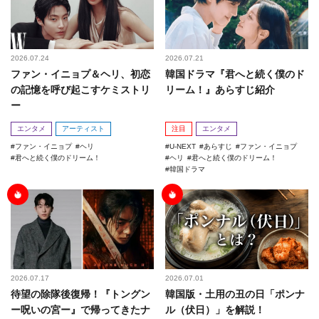
2026.07.24
2026.07.21
ファン・イニョプ＆ヘリ、初恋
韓国ドラマ『君へと続く僕のド
の記憶を呼び起こすケミストリ
リーム！』あらすじ紹介
ー
エンタメ
アーティスト
注目
エンタメ
ファン・イニョプ
ヘリ
U-NEXT
あらすじ
ファン・イニョプ
君へと続く僕のドリーム！
ヘリ
君へと続く僕のドリーム！
韓国ドラマ
2026.07.17
2026.07.01
待望の除隊後復帰！『トングン
韓国版・土用の丑の日「ポンナ
ー呪いの宮ー』で帰ってきたナ
ル（伏日）」を解説！