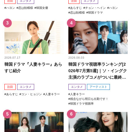
注目
エンタメ
注目
エンタメ
ハヨン
恋は飴模様
韓国女優
あらすじ
チョン・ヘイン
ハヨン
恋は飴模様
韓国ドラマ
2026.07.17
2026.08.03
韓国ドラマ『人妻キラー』あら
韓国ドラマ視聴率ランキング[2
すじ紹介
026年7月第5週]｜ソ・イングク
主演のラブコメがついに最終
回！
注目
エンタメ
エンタメ
アーティスト
あらすじ
コン・ヒョジン
人妻キラー
人妻キラー
残念ながら明日も出勤です！
韓国ドラマ視聴率