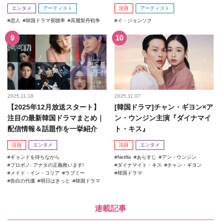
エンタメ
アーティスト
注目
アーティスト
恋人
韓国ドラマ視聴率
高麗契丹戦争
イ・ジョンソク
2025.11.18
2025.11.07
【2025年12月放送スタート】
[韓国ドラマ]チャン・ギヨン×ア
注目の最新韓国ドラマまとめ｜
ン・ウンジン主演『ダイナマイ
配信情報＆話題作を一挙紹介
ト・キス』
注目
エンタメ
注目
エンタメ
ギョンドを待ちながら
Netflix
あらすじ
アン・ウンジン
プロボノ: アナタの正義救います!
ダイナマイト・キス
チャン・ギヨン
メイド・イン・コリア
ラブミー
韓国ドラマ
告白の代価
明日はきっと
韓国ドラマ
連載記事