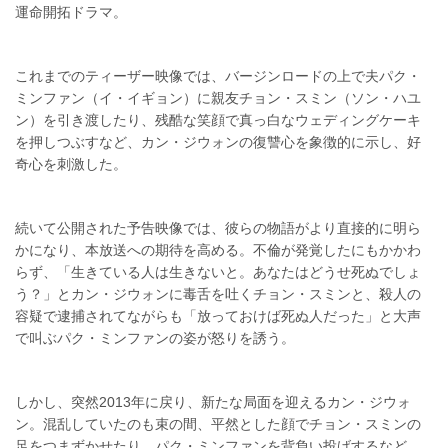
運命開拓ドラマ。
これまでのティーザー映像では、バージンロードの上で夫パク・
ミンファン（イ・イギョン）に親友チョン・スミン（ソン・ハユ
ン）を引き渡したり、残酷な笑顔で真っ白なウェディングケーキ
を押しつぶすなど、カン・ジウォンの復讐心を象徴的に示し、好
奇心を刺激した。
続いて公開された予告映像では、彼らの物語がより直接的に明ら
かになり、本放送への期待を高める。不倫が発覚したにもかかわ
らず、「生きている人は生きないと。あなたはどうせ死ぬでしょ
う？」とカン・ジウォンに毒舌を吐くチョン・スミンと、殺人の
容疑で逮捕されてながらも「放っておけば死ぬ人だった」と大声
で叫ぶパク・ミンファンの姿が怒りを誘う。
しかし、突然2013年に戻り、新たな局面を迎えるカン・ジウォ
ン。混乱していたのも束の間、平然とした顔でチョン・スミンの
足をつまずかせたり、パク・ミンファンを背負い投げするなど、