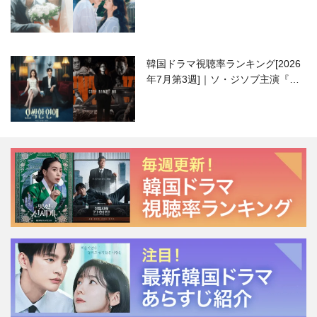
ハニ）復帰作『愛が来る』に注目！
韓国ドラマ視聴率ランキング[2026
年7月第3週]｜ソ・ジソブ主演『エ
ージェント・キム』が勢い加速！