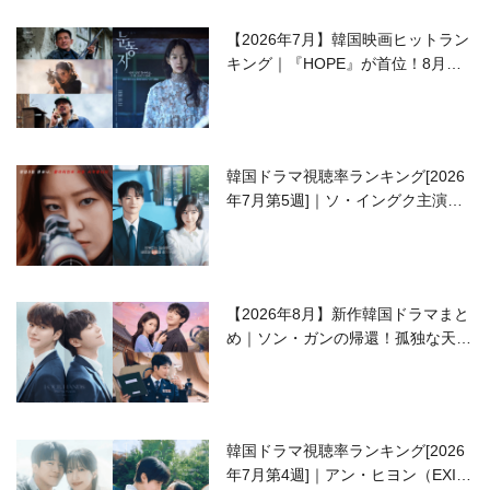
【2026年7月】韓国映画ヒットラン
キング｜『HOPE』が首位！8月公
開の注目作は？
韓国ドラマ視聴率ランキング[2026
年7月第5週]｜ソ・イングク主演の
ラブコメがついに最終回！
【2026年8月】新作韓国ドラマまと
め｜ソン・ガンの帰還！孤独な天才
高校生ピアニスト役
韓国ドラマ視聴率ランキング[2026
年7月第4週]｜アン・ヒヨン（EXID