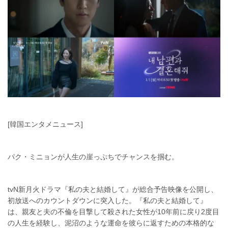
[韓国エンタメニュース]
パク・ミニョンが人生の崖っぷちでチャンスを掴む。
tvN新月火ドラマ『私の夫と結婚して』が総合予告映像を公開し、
初放送へのカウントダウンに突入した。『私の夫と結婚して』
は、親友と夫の不倫を目撃して殺された女性が10年前に戻り2度目
の人生を経験し、泥沼のような運命を彼らに返すための本格的な