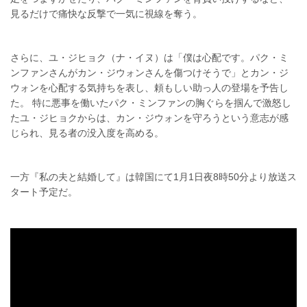
見るだけで痛快な反撃で一気に視線を奪う。
さらに、ユ・ジヒョク（ナ・イヌ）は「僕は心配です。パク・ミ
ンファンさんがカン・ジウォンさんを傷つけそうで」とカン・ジ
ウォンを心配する気持ちを表し、頼もしい助っ人の登場を予告し
た。 特に悪事を働いたパク・ミンファンの胸ぐらを掴んで激怒し
たユ・ジヒョクからは、カン・ジウォンを守ろうという意志が感
じられ、見る者の没入度を高める。
一方『私の夫と結婚して』は韓国にて1月1日夜8時50分より放送ス
タート予定だ。