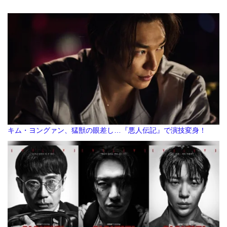
キム・ヨングァン、猛獣の眼差し…『悪人伝記』で演技変身！