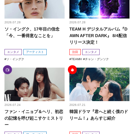
2026.07.28
2026.07.28
ソ・イングク、17年目の信念
TEAM H デジタルアルバム『D
「今、一番得意なことを」
AWN AFTER DARK』 8/4配信
リリース決定！
エンタメ
アーティスト
注目
エンタメ
ソ・イングク
TEAMH
チャン・グンソク
2026.07.24
2026.07.21
ファン・イニョプ＆ヘリ、初恋
韓国ドラマ『君へと続く僕のド
の記憶を呼び起こすケミストリ
リーム！』あらすじ紹介
ー