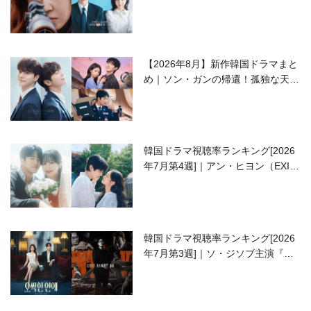
ラブコメがついに最終回！
【2026年8月】新作韓国ドラマまと
め｜ソン・ガンの帰還！孤独な天才
高校生ピアニスト役
韓国ドラマ視聴率ランキング[2026
年7月第4週]｜アン・ヒヨン（EXID
ハニ）復帰作『愛が来る』に注目！
韓国ドラマ視聴率ランキング[2026
年7月第3週]｜ソ・ジソブ主演『エ
ージェント・キム』が勢い加速！