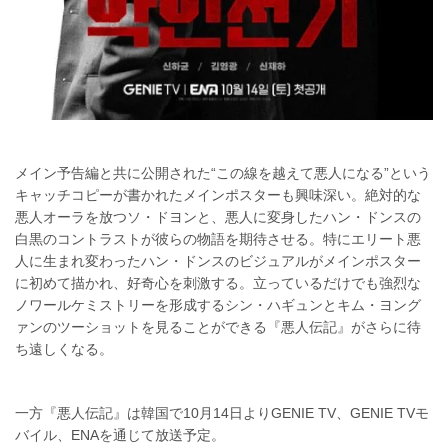
メイン予告編と共に公開された“この線を越えて悪人になる”という
キャッチコピーが書かれたメインポスターも興味深い。絶対的な
悪人オーラを放つソ・ドヨンと、悪人に変身したハン・ドンスの
白黒のコントラストが彼らの物語を期待させる。特にエリート悪
人に生まれ変わったハン・ドンスのビジュアルがメインポスター
に初めて描かれ、好奇心を刺激する。立っているだけでも強烈な
ノワールケミストリーを形成するシン・ハギュンとキム・ヨング
ァンのツーショットを見ることができる『悪人伝記』がさらに待
ち遠しくなる。
一方『悪人伝記』は韓国で10月14日よりGENIE TV、GENIE TVモ
バイル、ENAを通じて放送予定。