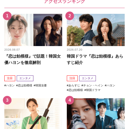
アクセスランキング
2026.08.07
2026.07.20
『恋は飴模様』で話題！韓国女
韓国ドラマ『恋は飴模様』あら
優ハヨンを徹底解剖
すじ紹介
注目
エンタメ
注目
エンタメ
ハヨン
恋は飴模様
韓国女優
あらすじ
チョン・ヘイン
ハヨン
恋は飴模様
韓国ドラマ