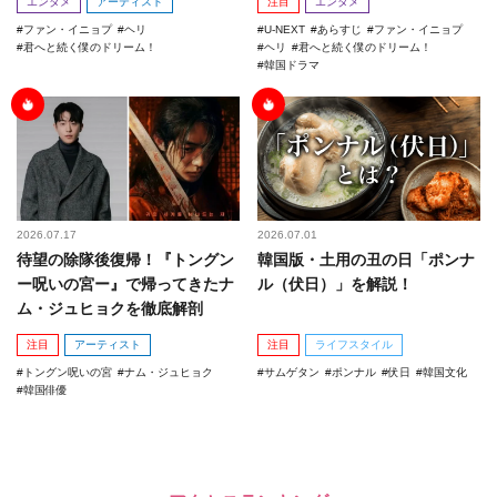
エンタメ
アーティスト
注目
エンタメ
ファン・イニョプ
ヘリ
U-NEXT
あらすじ
ファン・イニョプ
君へと続く僕のドリーム！
ヘリ
君へと続く僕のドリーム！
韓国ドラマ
2026.07.17
2026.07.01
待望の除隊後復帰！『トングン
韓国版・土用の丑の日「ポンナ
ー呪いの宮ー』で帰ってきたナ
ル（伏日）」を解説！
ム・ジュヒョクを徹底解剖
注目
アーティスト
注目
ライフスタイル
トングン呪いの宮
ナム・ジュヒョク
サムゲタン
ポンナル
伏日
韓国文化
韓国俳優