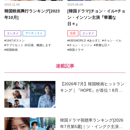
2023.11.09
2025.08.08
韓国映画興行ランキング[2023
[韓国ドラマ]チョン・イル×チョ
年10月]
ン・インソン主演『華麗な
日々』
エンタメ
アーティスト
注目
エンタメ
1947ボストン
KBSWORLD
あらすじ
チョン・イル
ラブリセット 30日後、離婚します
チョン・インソン
華麗な日々
韓国映画
韓国ドラマ
連載記事
【2026年7月】韓国映画ヒットラン
キング｜『HOPE』が首位！8月公
開の注目作は？
韓国ドラマ視聴率ランキング[2026
年7月第5週]｜ソ・イングク主演の