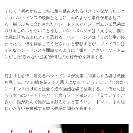
そして「初めからこっちに足を踏み入れるべきじゃなかった」と
いうハン・ドンスの後悔とともに、嵐のような事件が巻き起こ
る。崖っぷちに立たされたハン・ドンスとハン・ボムジェ兄弟は
取り返しのつかないことをし、ハン・ボムジェは「兄さん、僕ら
地獄に落ちるよね？」と恐れる。ハン・ドンスは「この仕事が終
わったら、僕を解放してください」と懇願するが、ソ・ドヨンは
そんなハン・ドンスを面白がるように「嫌だ」と言い、ソ・ドヨ
ンがした“断れない提案”が何なのか好奇心を刺激する。
何よりも恐怖に震えるハン・ドンスが次第に闇落ちする姿は戦慄
を覚える。“この線を超えると悪人になる”というテロップと共にハ
ン・ドンスは以前とは全く違う強烈な姿で登場する。「俺たちは
もう本当のパートナーだ」と言うソ・ドヨンと、「見ていてくだ
さい。誰が死んで誰が生き残るか」と言うハン・ドンス。手を組
むがお互いを警戒する彼ら物語に関心が高まる。