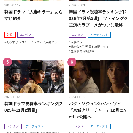
2026.07.17
2026.08.03
韓国ドラマ『人妻キラー』あら
韓国ドラマ視聴率ランキング[2
すじ紹介
026年7月第5週]｜ソ・イングク
主演のラブコメがついに最終
回！
注目
エンタメ
エンタメ
アーティスト
あらすじ
コン・ヒョジン
人妻キラー
人妻キラー
残念ながら明日も出勤です！
韓国ドラマ視聴率
2023.11.13
2023.11.13
韓国ドラマ視聴率ランキング[2
パク・ソジュン×ハン・ソヒ
023年11月2週目]
『京城クリーチャー』12月にN
etflix公開へ
エンタメ
アーティスト
エンタメ
アーティスト