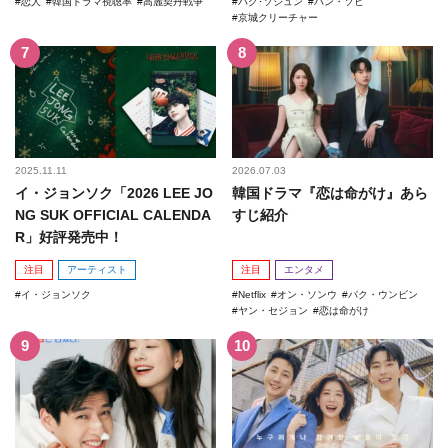
恋人
韓国ドラマ視聴率
高麗契丹戦争
パク･ソジュン
ハン・ソヒ
京城クリーチャー
2025.11.11
2026.07.03
イ・ジョンソク「2026 LEE JO
韓国ドラマ『恋は命がけ』あら
NG SUK OFFICIAL CALENDA
すじ紹介
R」好評発売中！
注目
アーティスト
注目
エンタメ
イ・ジョンソク
Netflix
オン・ソンウ
パク・ウンビン
ヤン・セジョン
恋は命がけ