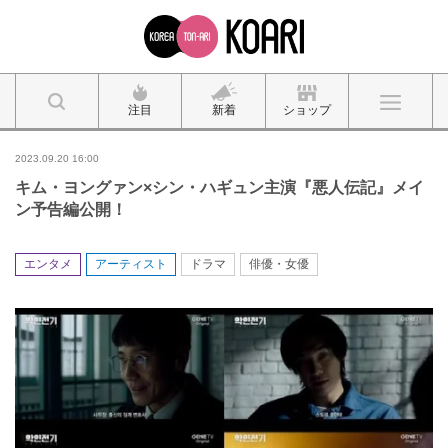
注目
新着
ショップ
2023.09.20 16:00
キム・ヨングァン×シン・ハギュン主演『悪人伝記』メイ
ン予告編公開！
エンタメ
アーティスト
ドラマ
俳優・女優