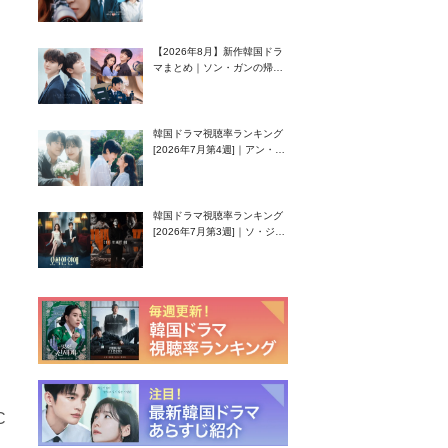
グク主演のラブコメがついに
最終回！
【2026年8月】新作韓国ドラ
マまとめ｜ソン・ガンの帰
還！孤独な天才高校生ピアニ
スト役
韓国ドラマ視聴率ランキング
[2026年7月第4週]｜アン・ヒ
ヨン（EXID ハニ）復帰作
『愛が来る』に注目！
韓国ドラマ視聴率ランキング
[2026年7月第3週]｜ソ・ジソ
ブ主演『エージェント・キ
ム』が勢い加速！
C