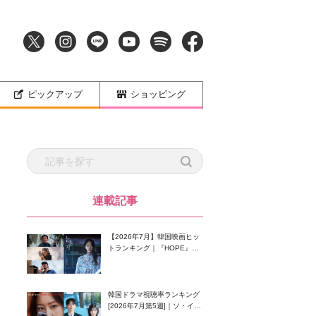
ピックアップ
ショッピング
連載記事
【2026年7月】韓国映画ヒッ
トランキング｜『HOPE』が
首位！8月公開の注目作は？
韓国ドラマ視聴率ランキング
[2026年7月第5週]｜ソ・イン