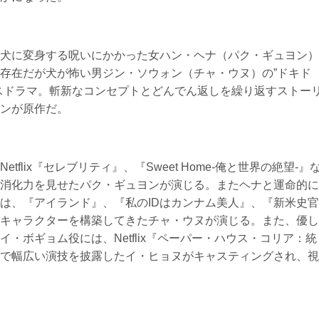
犬に変身する呪いにかかった女ハン・ヘナ（パク・ギュヨン）
存在だが犬が怖い男ジン・ソウォン（チャ・ウヌ）の”ドキド
スドラマ。斬新なコンセプトとどんでん返しを繰り返すストー
ンが原作だ。
flix『セレブリティ』、『Sweet Home-俺と世界の絶望-』
消化力を見せたパク・ギュヨンが演じる。またヘナと運命的に
は、『アイランド』、『私のIDはカンナム美人』、『新米史官
キャラクターを構築してきたチャ・ウヌが演じる。また、優し
・ボギョム役には、Netflix『ペーパー・ハウス・コリア：統
で幅広い演技を披露したイ・ヒョヌがキャスティングされ、視