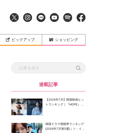
ピックアップ
ショッピング
連載記事
【2026年7月】韓国映画ヒッ
トランキング｜『HOPE』が
首位！8月公開の注目作は？
韓国ドラマ視聴率ランキング
[2026年7月第5週]｜ソ・イン