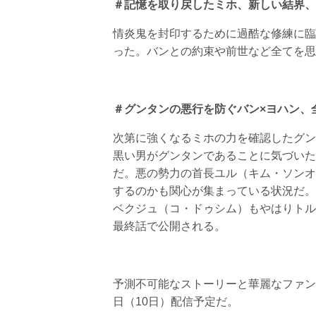
＃記憶を取り戻したミホ、新しい結界、
情炎鬼を封印するために過酷な修練に臨
った。バンとの約束や前世など全てを思
＃グンタンの悪行を防ぐバン×ヨハン、
次第に強くなるミホの力を確認したグン
黒い男がグンタンであることに気づいた
だ。悪の勢力の首長ユル（キム・ソンオ
するのかも関心が集まっている状況だ。
ベクジュ（コ・ドゥシム）もやはりトル
最終話で公開される。
予測不可能なストーリーと華麗なファン
日（10日）配信予定だ。