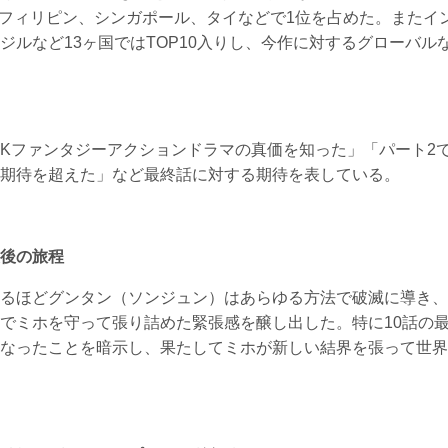
、フィリピン、シンガポール、タイなどで1位を占めた。またイ
ルなど13ヶ国ではTOP10入りし、今作に対するグローバル
Kファンタジーアクションドラマの真価を知った」「パート2
期待を超えた」など最終話に対する期待を表している。
後の旅程
るほどグンタン（ソンジュン）はあらゆる方法で破滅に導き、
でミホを守って張り詰めた緊張感を醸し出した。特に10話の
なったことを暗示し、果たしてミホが新しい結界を張って世界