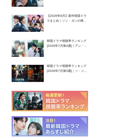
グク主演のラブコメがついに
最終回！
【2026年8月】新作韓国ドラ
マまとめ｜ソン・ガンの帰
還！孤独な天才高校生ピアニ
スト役
韓国ドラマ視聴率ランキング
[2026年7月第4週]｜アン・ヒ
ヨン（EXID ハニ）復帰作
『愛が来る』に注目！
韓国ドラマ視聴率ランキング
[2026年7月第3週]｜ソ・ジソ
ブ主演『エージェント・キ
ム』が勢い加速！