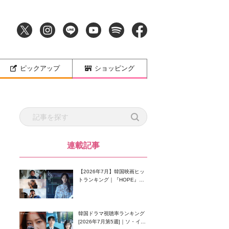
ピックアップ
ショッピング
連載記事
【2026年7月】韓国映画ヒッ
トランキング｜『HOPE』が
首位！8月公開の注目作は？
韓国ドラマ視聴率ランキング
[2026年7月第5週]｜ソ・イン