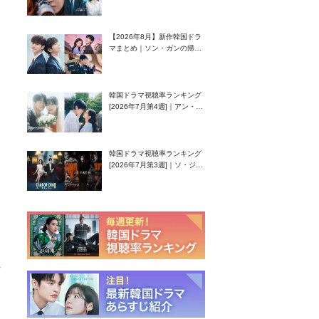
グク主演のラブコメがついに
最終回！
【2026年8月】新作韓国ドラ
マまとめ｜ソン・ガンの帰
還！孤独な天才高校生ピアニ
スト役
韓国ドラマ視聴率ランキング
[2026年7月第4週]｜アン・ヒ
ヨン（EXID ハニ）復帰作
『愛が来る』に注目！
韓国ドラマ視聴率ランキング
[2026年7月第3週]｜ソ・ジソ
ブ主演『エージェント・キ
ム』が勢い加速！
れ