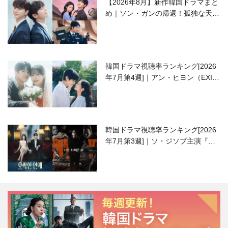
【2026年8月】新作韓国ドラマまと
め｜ソン・ガンの帰還！孤独な天才
高校生ピアニスト役
韓国ドラマ視聴率ランキング[2026
年7月第4週]｜アン・ヒヨン（EXID
ハニ）復帰作『愛が来る』に注目！
韓国ドラマ視聴率ランキング[2026
年7月第3週]｜ソ・ジソブ主演『エ
ージェント・キム』が勢い加速！