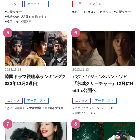
回！
エンタメ
アーティスト
注目
エンタメ
人妻キラー
あらすじ
コン・ヒョジン
人妻キラー
残念ながら明日も出勤です！
韓国ドラマ視聴率
2023.11.13
2023.11.13
韓国ドラマ視聴率ランキング[2
パク・ソジュン×ハン・ソヒ
023年11月2週目]
『京城クリーチャー』12月にN
etflix公開へ
エンタメ
アーティスト
エンタメ
アーティスト
恋人
韓国ドラマ視聴率
高麗契丹戦争
パク･ソジュン
ハン・ソヒ
京城クリーチャー