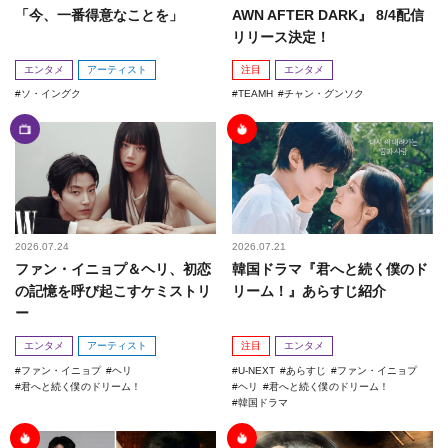
「今、一番得意なことを」
AWN AFTER DARK』 8/4配信
リリース決定！
エンタメ
アーティスト
注目
エンタメ
ソ・イングク
TEAMH
チャン・グンソク
2026.07.24
2026.07.21
ファン・イニョプ＆ヘリ、初恋
韓国ドラマ『君へと続く僕のド
の記憶を呼び起こすケミストリ
リーム！』あらすじ紹介
ー
エンタメ
アーティスト
注目
エンタメ
ファン・イニョプ
ヘリ
U-NEXT
あらすじ
ファン・イニョプ
君へと続く僕のドリーム！
ヘリ
君へと続く僕のドリーム！
韓国ドラマ