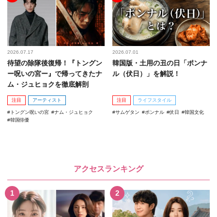
2026.07.17
2026.07.01
待望の除隊後復帰！『トングン
韓国版・土用の丑の日「ポンナ
ー呪いの宮ー』で帰ってきたナ
ル（伏日）」を解説！
ム・ジュヒョクを徹底解剖
注目
アーティスト
注目
ライフスタイル
トングン呪いの宮
ナム・ジュヒョク
サムゲタン
ポンナル
伏日
韓国文化
韓国俳優
アクセスランキング