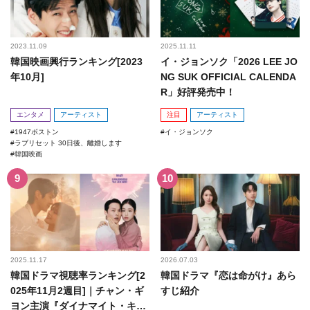
2023.11.09
2025.11.11
韓国映画興行ランキング[2023
イ・ジョンソク「2026 LEE JO
年10月]
NG SUK OFFICIAL CALENDA
R」好評発売中！
エンタメ
アーティスト
注目
アーティスト
1947ボストン
イ・ジョンソク
ラブリセット 30日後、離婚します
韓国映画
2025.11.17
2026.07.03
韓国ドラマ視聴率ランキング[2
韓国ドラマ『恋は命がけ』あら
025年11月2週目]｜チャン・ギ
すじ紹介
ヨン主演『ダイナマイト・キ