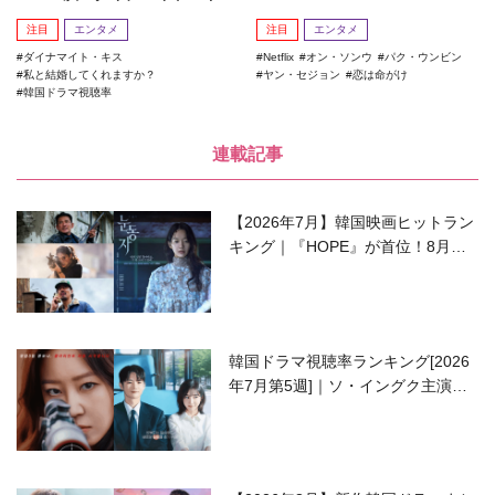
ス』がランクイン！
注目
エンタメ
注目
エンタメ
ダイナマイト・キス
Netflix
オン・ソンウ
パク・ウンビン
私と結婚してくれますか？
ヤン・セジョン
恋は命がけ
韓国ドラマ視聴率
連載記事
【2026年7月】韓国映画ヒットラン
キング｜『HOPE』が首位！8月公
開の注目作は？
韓国ドラマ視聴率ランキング[2026
年7月第5週]｜ソ・イングク主演の
ラブコメがついに最終回！