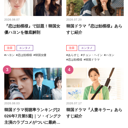
2026.08.07
2026.07.20
『恋は飴模様』で話題！韓国女
韓国ドラマ『恋は飴模様』あら
優ハヨンを徹底解剖
すじ紹介
注目
エンタメ
注目
エンタメ
ハヨン
恋は飴模様
韓国女優
あらすじ
チョン・ヘイン
ハヨン
恋は飴模様
韓国ドラマ
2026.08.03
2026.07.17
韓国ドラマ視聴率ランキング[2
韓国ドラマ『人妻キラー』あら
026年7月第5週]｜ソ・イングク
すじ紹介
主演のラブコメがついに最終