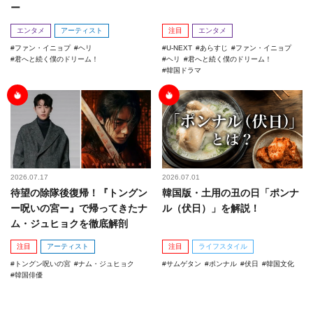
ー
エンタメ
アーティスト
注目
エンタメ
ファン・イニョプ
ヘリ
U-NEXT
あらすじ
ファン・イニョプ
君へと続く僕のドリーム！
ヘリ
君へと続く僕のドリーム！
韓国ドラマ
2026.07.17
2026.07.01
待望の除隊後復帰！『トングン
韓国版・土用の丑の日「ポンナ
ー呪いの宮ー』で帰ってきたナ
ル（伏日）」を解説！
ム・ジュヒョクを徹底解剖
注目
アーティスト
注目
ライフスタイル
トングン呪いの宮
ナム・ジュヒョク
サムゲタン
ポンナル
伏日
韓国文化
韓国俳優