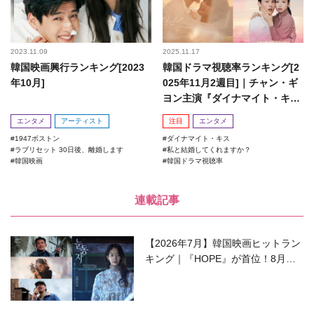
2023.11.09
2025.11.17
韓国映画興行ランキング[2023
韓国ドラマ視聴率ランキング[2
年10月]
025年11月2週目]｜チャン・ギ
ヨン主演『ダイナマイト・キ
ス』がランクイン！
エンタメ
アーティスト
注目
エンタメ
1947ボストン
ダイナマイト・キス
ラブリセット 30日後、離婚します
私と結婚してくれますか？
韓国映画
韓国ドラマ視聴率
連載記事
【2026年7月】韓国映画ヒットラン
キング｜『HOPE』が首位！8月公
開の注目作は？