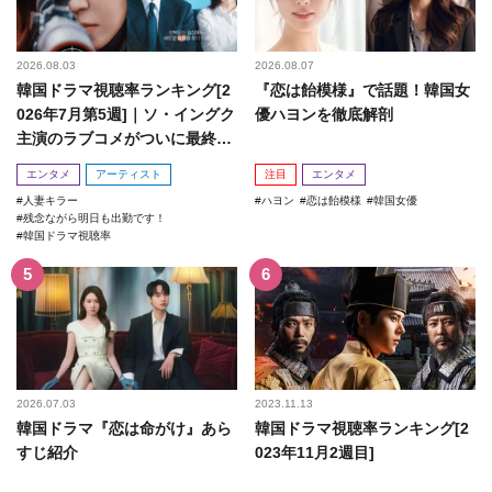
2026.08.03
2026.08.07
韓国ドラマ視聴率ランキング[2
『恋は飴模様』で話題！韓国女
026年7月第5週]｜ソ・イングク
優ハヨンを徹底解剖
主演のラブコメがついに最終
回！
エンタメ
アーティスト
注目
エンタメ
人妻キラー
ハヨン
恋は飴模様
韓国女優
残念ながら明日も出勤です！
韓国ドラマ視聴率
2026.07.03
2023.11.13
韓国ドラマ『恋は命がけ』あら
韓国ドラマ視聴率ランキング[2
すじ紹介
023年11月2週目]