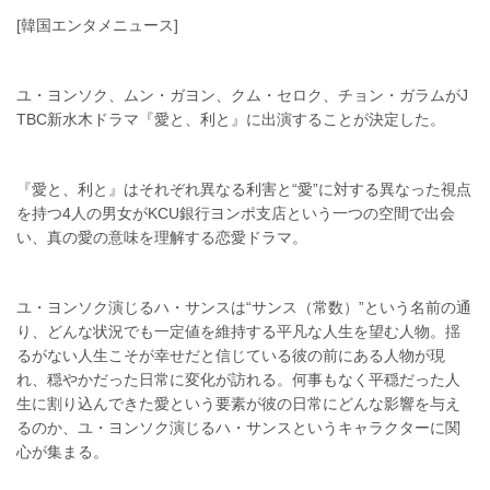
[韓国エンタメニュース]
ユ・ヨンソク、ムン・ガヨン、クム・セロク、チョン・ガラムがJ
TBC新水木ドラマ『愛と、利と』に出演することが決定した。
『愛と、利と』はそれぞれ異なる利害と“愛
”に
対する異なった視点
を持つ
4
人の男女が
KCU
銀行ヨンポ支店という一つの空間で出会
い、真の愛の意味を理解する恋愛ドラマ。
ユ・ヨンソク演じるハ・サンスは“サンス（常数）”という名前の通
り、どんな状況でも一定値を維持する平凡な人生を望む人物。揺
るがない人生こそが幸せだと信じている彼の前にある人物が現
れ、穏やかだった日常に変化が訪れる。何事もなく平穏だった人
生に割り込んできた愛という要素が彼の日常にどんな影響を与え
るのか、ユ・ヨンソク演じるハ・サンスというキャラクターに関
心が集まる。