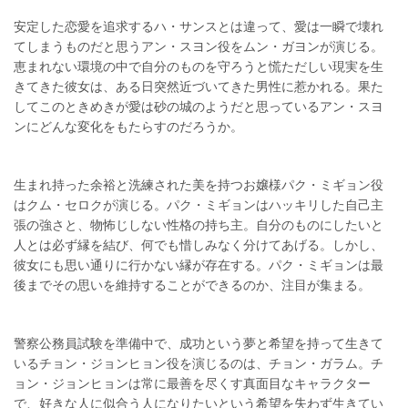
安定した恋愛を追求するハ・サンスとは違って、愛は一瞬で壊れ
てしまうものだと思うアン・スヨン役をムン・ガヨンが演じる。
恵まれない環境の中で自分のものを守ろうと慌ただしい現実を生
きてきた彼女は、ある日突然近づいてきた男性に惹かれる。果た
してこのときめきが愛は砂の城のようだと思っているアン・スヨ
ンにどんな変化をもたらすのだろうか。
生まれ持った余裕と洗練された美を持つお嬢様パク・ミギョン役
はクム・セロクが演じる。パク・ミギョンはハッキリした自己主
張の強さと、物怖じしない性格の持ち主。自分のものにしたいと
人とは必ず縁を結び、何でも惜しみなく分けてあげる。しかし、
彼女にも思い通りに行かない縁が存在する。パク・ミギョンは最
後までその思いを維持することができるのか、注目が集まる。
警察公務員試験を準備中で、成功という夢と希望を持って生きて
いるチョン・ジョンヒョン役を演じるのは、チョン・ガラム。チ
ョン・ジョンヒョンは常に最善を尽くす真面目なキャラクター
で、好きな人に似合う人になりたいという希望を失わず生きてい