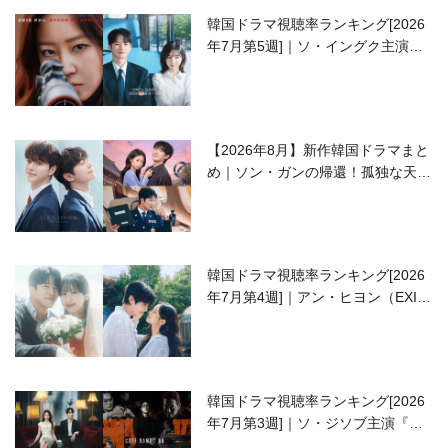
韓国ドラマ視聴率ランキング[2026
年7月第5週]｜ソ・イングク主演の
ラブコメがついに最終回！
【2026年8月】新作韓国ドラマまと
め｜ソン・ガンの帰還！孤独な天才
高校生ピアニスト役
韓国ドラマ視聴率ランキング[2026
年7月第4週]｜アン・ヒヨン（EXID
ハニ）復帰作『愛が来る』に注目！
韓国ドラマ視聴率ランキング[2026
年7月第3週]｜ソ・ジソブ主演『エ
ージェント・キム』が勢い加速！