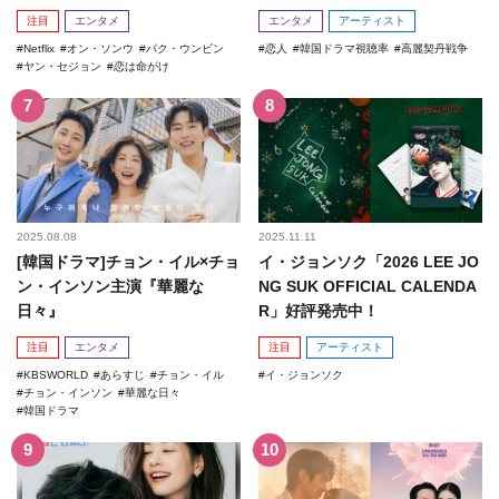
注目
エンタメ
エンタメ
アーティスト
Netflix
オン・ソンウ
パク・ウンビン
恋人
韓国ドラマ視聴率
高麗契丹戦争
ヤン・セジョン
恋は命がけ
2025.08.08
2025.11.11
[韓国ドラマ]チョン・イル×チョ
イ・ジョンソク「2026 LEE JO
ン・インソン主演『華麗な
NG SUK OFFICIAL CALENDA
日々』
R」好評発売中！
注目
エンタメ
注目
アーティスト
KBSWORLD
あらすじ
チョン・イル
イ・ジョンソク
チョン・インソン
華麗な日々
韓国ドラマ