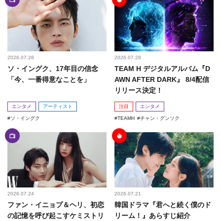
2026.07.28
2026.07.28
ソ・イングク、17年目の信念
TEAM H デジタルアルバム『D
「今、一番得意なことを」
AWN AFTER DARK』 8/4配信
リリース決定！
エンタメ
アーティスト
注目
エンタメ
ソ・イングク
TEAMH
チャン・グンソク
2026.07.24
2026.07.21
ファン・イニョプ＆ヘリ、初恋
韓国ドラマ『君へと続く僕のド
の記憶を呼び起こすケミストリ
リーム！』あらすじ紹介