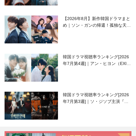
【2026年8月】新作韓国ドラマまと
め｜ソン・ガンの帰還！孤独な天才
高校生ピアニスト役
韓国ドラマ視聴率ランキング[2026
年7月第4週]｜アン・ヒヨン（EXID
ハニ）復帰作『愛が来る』に注目！
韓国ドラマ視聴率ランキング[2026
年7月第3週]｜ソ・ジソブ主演『エ
ージェント・キム』が勢い加速！