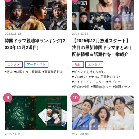
2023.11.13
2025.11.18
韓国ドラマ視聴率ランキング[2
【2025年12月放送スタート】
023年11月2週目]
注目の最新韓国ドラマまとめ｜
配信情報＆話題作を一挙紹介
エンタメ
アーティスト
注目
エンタメ
恋人
韓国ドラマ視聴率
高麗契丹戦争
ギョンドを待ちながら
プロボノ: アナタの正義救います!
メイド・イン・コリア
ラブミー
告白の代価
明日はきっと
韓国ドラマ
2025.11.11
2025.08.08