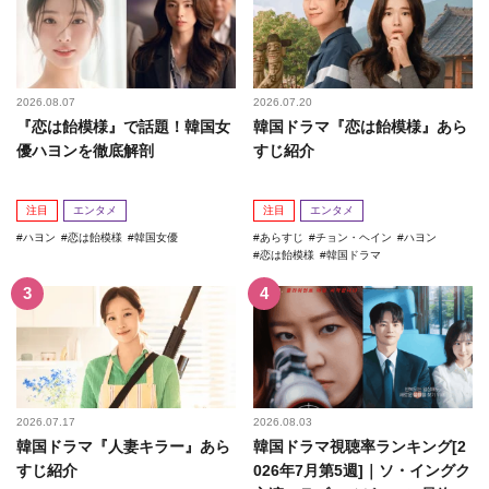
2026.08.07
2026.07.20
『恋は飴模様』で話題！韓国女
韓国ドラマ『恋は飴模様』あら
優ハヨンを徹底解剖
すじ紹介
注目
エンタメ
注目
エンタメ
ハヨン
恋は飴模様
韓国女優
あらすじ
チョン・ヘイン
ハヨン
恋は飴模様
韓国ドラマ
2026.07.17
2026.08.03
韓国ドラマ『人妻キラー』あら
韓国ドラマ視聴率ランキング[2
すじ紹介
026年7月第5週]｜ソ・イングク