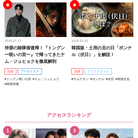
2026.07.17
2026.07.01
待望の除隊後復帰！『トングン
韓国版・土用の丑の日「ポンナ
ー呪いの宮ー』で帰ってきたナ
ル（伏日）」を解説！
ム・ジュヒョクを徹底解剖
注目
アーティスト
注目
ライフスタイル
トングン呪いの宮
ナム・ジュヒョク
サムゲタン
ポンナル
伏日
韓国文化
韓国俳優
アクセスランキング