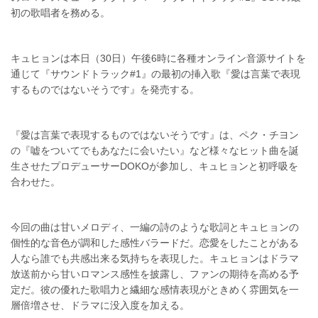
初の歌唱者を務める。
キュヒョンは本日（30日）午後6時に各種オンライン音源サイトを
通じて『サウンドトラック#1』の最初の挿入歌『愛は言葉で表現
するものではないそうです』を発売する。
『愛は言葉で表現するものではないそうです』は、ペク・チヨン
の『嘘をついてでもあなたに会いたい』など様々なヒット曲を誕
生させたプロデューサーDOKOが参加し、キュヒョンと初呼吸を
合わせた。
今回の曲は甘いメロディ、一編の詩のような歌詞とキュヒョンの
個性的な音色が調和した感性バラードだ。恋愛をしたことがある
人なら誰でも共感出来る気持ちを表現した。キュヒョンはドラマ
放送前から甘いロマンス感性を披露し、ファンの期待を高める予
定だ。彼の優れた歌唱力と繊細な感情表現がときめく雰囲気を一
層倍増させ、ドラマに没入度を加える。