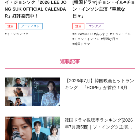
イ・ジョンソク「2026 LEE JO
[韓国ドラマ]チョン・イル×チョ
NG SUK OFFICIAL CALENDA
ン・インソン主演『華麗な
R」好評発売中！
日々』
注目
アーティスト
注目
エンタメ
イ・ジョンソク
KBSWORLD
あらすじ
チョン・イル
チョン・インソン
華麗な日々
韓国ドラマ
連載記事
【2026年7月】韓国映画ヒットラン
キング｜『HOPE』が首位！8月公
開の注目作は？
韓国ドラマ視聴率ランキング[2026
年7月第5週]｜ソ・イングク主演の
ラブコメがついに最終回！