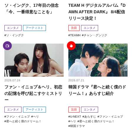
ソ・イングク、17年目の信念
TEAM H デジタルアルバム『D
「今、一番得意なことを」
AWN AFTER DARK』 8/4配信
リリース決定！
エンタメ
アーティスト
注目
エンタメ
ソ・イングク
TEAMH
チャン・グンソク
2026.07.24
2026.07.21
ファン・イニョプ＆ヘリ、初恋
韓国ドラマ『君へと続く僕のド
の記憶を呼び起こすケミストリ
リーム！』あらすじ紹介
ー
エンタメ
アーティスト
注目
エンタメ
ファン・イニョプ
ヘリ
U-NEXT
あらすじ
ファン・イニョプ
君へと続く僕のドリーム！
ヘリ
君へと続く僕のドリーム！
韓国ドラマ