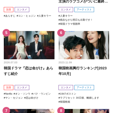
主演のラブコメがついに最終
回！
注目
エンタメ
エンタメ
アーティスト
あらすじ
コン・ヒョジン
人妻キラー
人妻キラー
残念ながら明日も出勤です！
韓国ドラマ視聴率
2026.07.03
2023.11.09
韓国ドラマ『恋は命がけ』あら
韓国映画興行ランキング[2023
すじ紹介
年10月]
注目
エンタメ
エンタメ
アーティスト
Netflix
オン・ソンウ
パク・ウンビン
1947ボストン
ヤン・セジョン
恋は命がけ
ラブリセット 30日後、離婚します
韓国映画