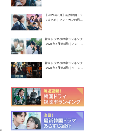
グク主演のラブコメがついに
最終回！
【2026年8月】新作韓国ドラ
マまとめ｜ソン・ガンの帰
還！孤独な天才高校生ピアニ
スト役
韓国ドラマ視聴率ランキング
[2026年7月第4週]｜アン・ヒ
ヨン（EXID ハニ）復帰作
『愛が来る』に注目！
韓国ドラマ視聴率ランキング
[2026年7月第3週]｜ソ・ジソ
ブ主演『エージェント・キ
ム』が勢い加速！