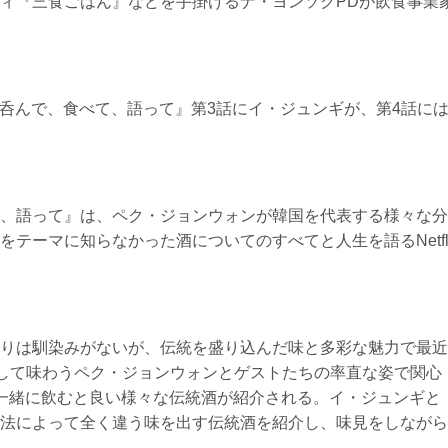
ィ『三食ごはん』などを手掛けるナ・ヨンソクPDが飲食事業
ォンの呑んで、食べて、語って』第3話にイ・ジュンギが、第4話に
。
、語って』は、ペク・ジョンウォンが韓国を代表する様々な分
テーマに知らなかった酒についてのすべてと人生を語るNetfl
りは馴染みがないが、伝統を盛り込んだ味と多彩な魅力で最近
介して味わうペク・ジョンウォンとゲストたちの率直な姿で関心
一緒に飲むと良い様々な伝統酒が紹介される。イ・ジュンギと
法によって全く違う味を出す伝統酒を紹介し、味見をしながら