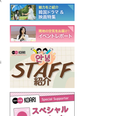
家
は
i