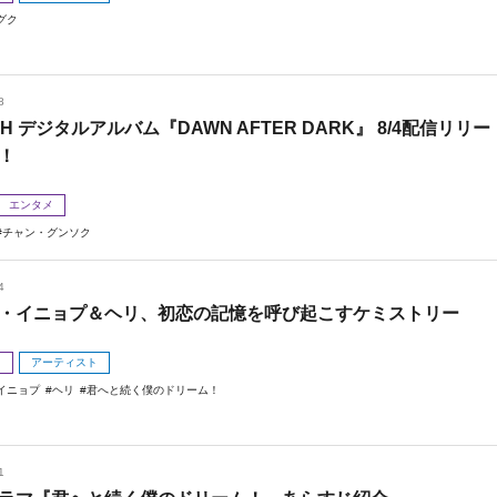
グク
8
 H デジタルアルバム『DAWN AFTER DARK』 8/4配信リリー
！
エンタメ
チャン・グンソク
4
・イニョプ＆ヘリ、初恋の記憶を呼び起こすケミストリー
メ
アーティスト
イニョプ
ヘリ
君へと続く僕のドリーム！
1