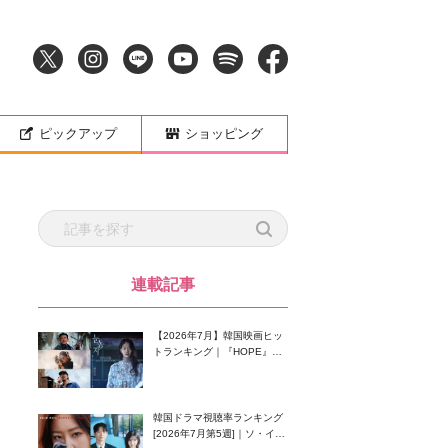
ピックアップ
ショッピング
連載記事
【2026年7月】韓国映画ヒッ
トランキング｜『HOPE』が
首位！8月公開の注目作は？
韓国ドラマ視聴率ランキング
[2026年7月第5週]｜ソ・イン