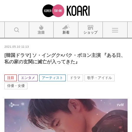
注目
新着
ショップ
2021.05.10 11:13
[韓国ドラマ] ソ・イングク×パク・ボヨン主演 『ある日、
私の家の玄関に滅亡が入ってきた』
注目
エンタメ
アーティスト
ドラマ
歌手・アイドル
俳優・女優