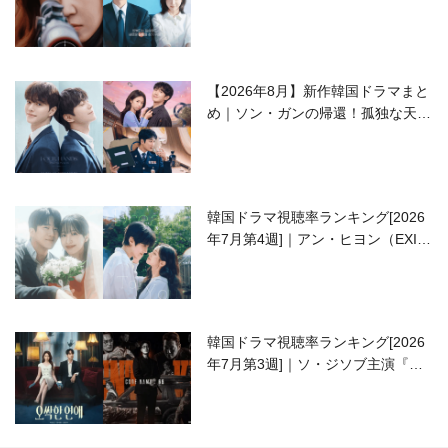
ラブコメがついに最終回！
【2026年8月】新作韓国ドラマまと
め｜ソン・ガンの帰還！孤独な天才
高校生ピアニスト役
韓国ドラマ視聴率ランキング[2026
年7月第4週]｜アン・ヒヨン（EXID
ハニ）復帰作『愛が来る』に注目！
韓国ドラマ視聴率ランキング[2026
年7月第3週]｜ソ・ジソブ主演『エ
ージェント・キム』が勢い加速！