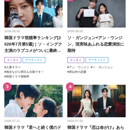
2026.08.03
2026.08.05
韓国ドラマ視聴率ランキング[2
ソ・ガンジュン×アン・ウンジ
026年7月第5週]｜ソ・イングク
ン、現実味あふれる恋愛演技に
主演のラブコメがついに最終
期待
回！
エンタメ
アーティスト
エンタメ
アーティスト
人妻キラー
アン・ウンジン
ソ・ガンジュン
残念ながら明日も出勤です！
君以外の恋愛
韓国ドラマ視聴率
2026.07.21
2026.07.03
韓国ドラマ『君へと続く僕のド
韓国ドラマ『恋は命がけ』あら