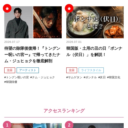
2026.07.17
2026.07.01
待望の除隊後復帰！『トングン
韓国版・土用の丑の日「ポンナ
ー呪いの宮ー』で帰ってきたナ
ル（伏日）」を解説！
ム・ジュヒョクを徹底解剖
注目
アーティスト
注目
ライフスタイル
トングン呪いの宮
ナム・ジュヒョク
サムゲタン
ポンナル
伏日
韓国文化
韓国俳優
アクセスランキング