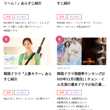
リーム！』あらすじ紹介
すじ紹介
注目
エンタメ
注目
エンタメ
U-NEXT
あらすじ
ファン・イニョプ
Netflix
オン・ソンウ
パク・ウンビン
ヘリ
君へと続く僕のドリーム！
ヤン・セジョン
恋は命がけ
韓国ドラマ
2026.07.17
2025.11.25
韓国ドラマ『人妻キラー』あら
韓国ドラマ視聴率ランキング[2
すじ紹介
025年11月3週目]｜チョン・イ
ル主演の週末ドラマが自己最高
記録を更新！
注目
エンタメ
注目
エンタメ
あらすじ
コン・ヒョジン
人妻キラー
復讐代行人
復讐代行人3
復讐代行人3模範タクシー
模範タクシー3
華麗な日々