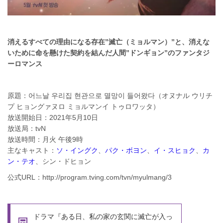
消えるすべての理由になる存在”滅亡（ミョルマン）”と、消えな
いために命を懸けた契約を結んだ人間”ドンギョン”のファンタジ
ーロマンス
原題：어느날 우리집 현관으로 멸망이 들어왔다（オヌナル ウリチ
プ ヒョングァヌロ ミョルマンイ トゥロワッタ）
放送開始日：2021年5月10日
放送局：tvN
放送時間：月火 午後9時
主なキャスト：
ソ・イングク
、
パク・ボヨン
、
イ・スヒョク
、
カ
ン・テオ
、シン・ドヒョン
公式URL：http://program.tving.com/tvn/myulmang/3
ドラマ『ある日、私の家の玄関に滅亡が入っ