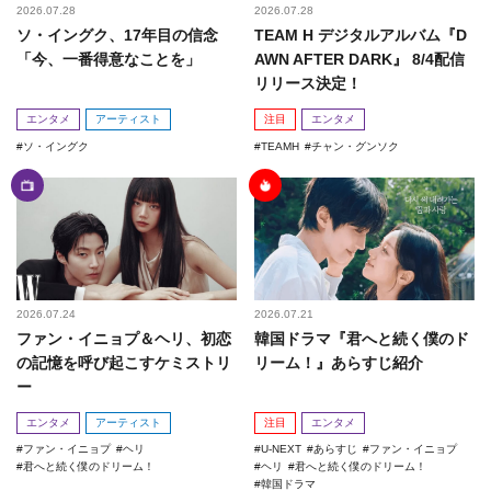
2026.07.28
2026.07.28
ソ・イングク、17年目の信念
TEAM H デジタルアルバム『D
「今、一番得意なことを」
AWN AFTER DARK』 8/4配信
リリース決定！
エンタメ
アーティスト
注目
エンタメ
ソ・イングク
TEAMH
チャン・グンソク
2026.07.24
2026.07.21
ファン・イニョプ＆ヘリ、初恋
韓国ドラマ『君へと続く僕のド
の記憶を呼び起こすケミストリ
リーム！』あらすじ紹介
ー
エンタメ
アーティスト
注目
エンタメ
ファン・イニョプ
ヘリ
U-NEXT
あらすじ
ファン・イニョプ
君へと続く僕のドリーム！
ヘリ
君へと続く僕のドリーム！
韓国ドラマ