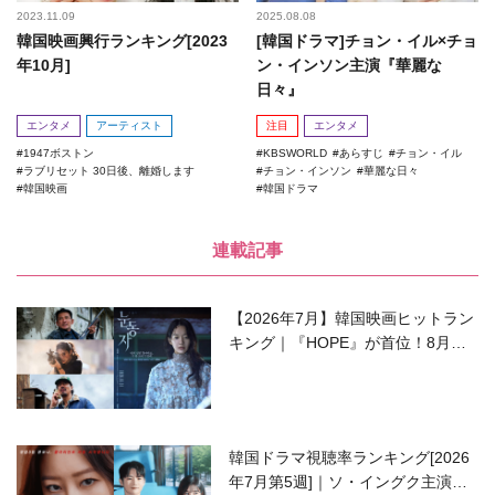
2023.11.09
2025.08.08
韓国映画興行ランキング[2023
[韓国ドラマ]チョン・イル×チョ
年10月]
ン・インソン主演『華麗な
日々』
エンタメ
アーティスト
注目
エンタメ
1947ボストン
KBSWORLD
あらすじ
チョン・イル
ラブリセット 30日後、離婚します
チョン・インソン
華麗な日々
韓国映画
韓国ドラマ
連載記事
【2026年7月】韓国映画ヒットラン
キング｜『HOPE』が首位！8月公
開の注目作は？
韓国ドラマ視聴率ランキング[2026
年7月第5週]｜ソ・イングク主演の