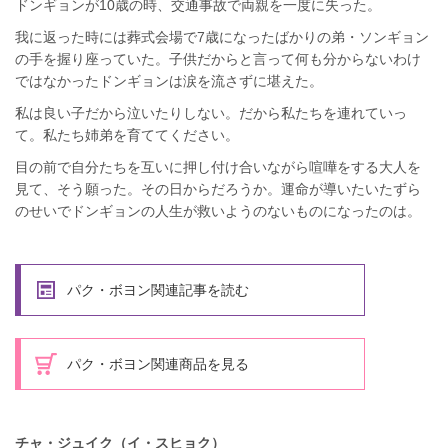
ドンギョンが10歳の時、交通事故で両親を一度に失った。
我に返った時には葬式会場で7歳になったばかりの弟・ソンギョン
の手を握り座っていた。子供だからと言って何も分からないわけ
ではなかったドンギョンは涙を流さずに堪えた。
私は良い子だから泣いたりしない。だから私たちを連れていっ
て。私たち姉弟を育ててください。
目の前で自分たちを互いに押し付け合いながら喧嘩をする大人を
見て、そう願った。その日からだろうか。運命が導いたいたずら
のせいでドンギョンの人生が救いようのないものになったのは。
パク・ボヨン関連記事を読む
パク・ボヨン関連商品を見る
チャ・ジュイク（イ・スヒョク）