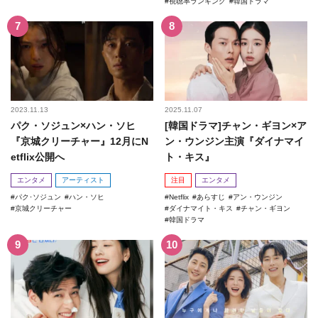
視聴率ランキング
韓国ドラマ
2023.11.13
2025.11.07
パク・ソジュン×ハン・ソヒ
[韓国ドラマ]チャン・ギヨン×ア
『京城クリーチャー』12月にN
ン・ウンジン主演『ダイナマイ
etflix公開へ
ト・キス』
エンタメ
アーティスト
注目
エンタメ
パク･ソジュン
ハン・ソヒ
Netflix
あらすじ
アン・ウンジン
京城クリーチャー
ダイナマイト・キス
チャン・ギヨン
韓国ドラマ