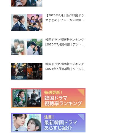
グク主演のラブコメがついに
最終回！
【2026年8月】新作韓国ドラ
マまとめ｜ソン・ガンの帰
還！孤独な天才高校生ピアニ
スト役
韓国ドラマ視聴率ランキング
[2026年7月第4週]｜アン・ヒ
ヨン（EXID ハニ）復帰作
『愛が来る』に注目！
韓国ドラマ視聴率ランキング
[2026年7月第3週]｜ソ・ジソ
ブ主演『エージェント・キ
ム』が勢い加速！