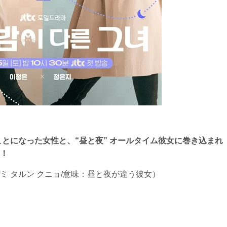
ことになった女性と、“昼と夜” オールタイム彼女に巻き込まれ
！
パミ タルン クニョ/意味：昼と夜が違う彼女）