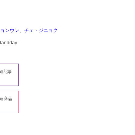
ョンウン
、
チェ・ジニョク
htandday
関連記事
関連商品