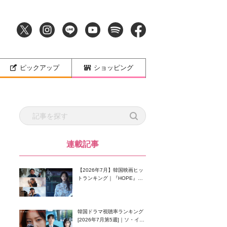
ピックアップ
ショッピング
連載記事
【2026年7月】韓国映画ヒッ
トランキング｜『HOPE』が
首位！8月公開の注目作は？
韓国ドラマ視聴率ランキング
[2026年7月第5週]｜ソ・イン