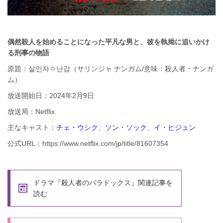
偶然殺人を始めることになった平凡な男と、彼を執拗に追いかけ
る刑事の物語
原題：살인자ㅇ난감（サリンジャ ナンガム/意味：殺人者・ナンガ
ム）
放送開始日：2024年2月9日
放送局：Netflix
主なキャスト：
チェ・ウシク
、
ソン・ソック
、
イ・ヒジュン
公式URL：https://www.netflix.com/jp/title/81607354
ドラマ『殺人者のパラドックス』関連記事を
読む