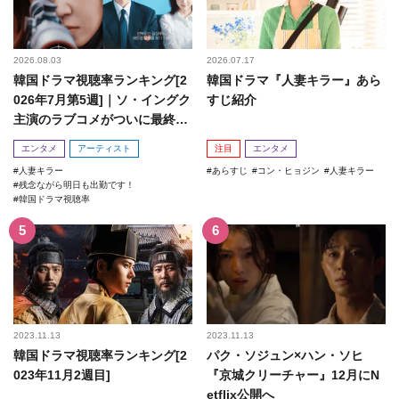
2026.08.03
2026.07.17
韓国ドラマ視聴率ランキング[2
韓国ドラマ『人妻キラー』あら
026年7月第5週]｜ソ・イングク
すじ紹介
主演のラブコメがついに最終
回！
エンタメ
アーティスト
注目
エンタメ
人妻キラー
あらすじ
コン・ヒョジン
人妻キラー
残念ながら明日も出勤です！
韓国ドラマ視聴率
2023.11.13
2023.11.13
韓国ドラマ視聴率ランキング[2
パク・ソジュン×ハン・ソヒ
023年11月2週目]
『京城クリーチャー』12月にN
etflix公開へ