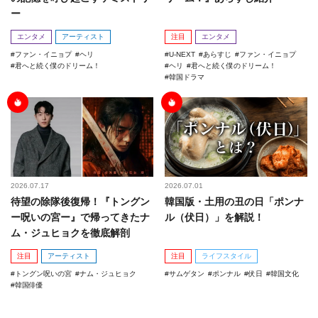
ー
エンタメ
アーティスト
注目
エンタメ
ファン・イニョプ
ヘリ
U-NEXT
あらすじ
ファン・イニョプ
君へと続く僕のドリーム！
ヘリ
君へと続く僕のドリーム！
韓国ドラマ
2026.07.17
2026.07.01
待望の除隊後復帰！『トングン
韓国版・土用の丑の日「ポンナ
ー呪いの宮ー』で帰ってきたナ
ル（伏日）」を解説！
ム・ジュヒョクを徹底解剖
注目
アーティスト
注目
ライフスタイル
トングン呪いの宮
ナム・ジュヒョク
サムゲタン
ポンナル
伏日
韓国文化
韓国俳優