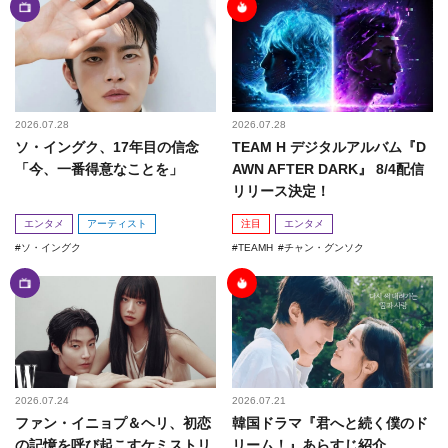
2026.07.28
2026.07.28
ソ・イングク、17年目の信念
TEAM H デジタルアルバム『D
「今、一番得意なことを」
AWN AFTER DARK』 8/4配信
リリース決定！
エンタメ
アーティスト
注目
エンタメ
ソ・イングク
TEAMH
チャン・グンソク
2026.07.24
2026.07.21
ファン・イニョプ＆ヘリ、初恋
韓国ドラマ『君へと続く僕のド
の記憶を呼び起こすケミストリ
リーム！』あらすじ紹介