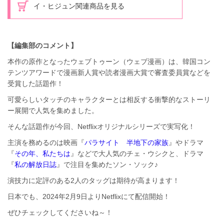
イ・ヒジュン関連商品を見る
【編集部のコメント】
本作の原作となったウェブトゥーン（ウェブ漫画）は、韓国コン
テンツアワードで漫画新人賞や読者漫画大賞で審査委員賞などを
受賞した話題作！
可愛らしいタッチのキャラクターとは相反する衝撃的なストーリ
ー展開で人気を集めました。
そんな話題作が今回、Netflixオリジナルシリーズで実写化！
主演を務めるのは映画『
パラサイト 半地下の家族
』やドラマ
『
その年、私たちは
』などで大人気のチェ・ウシクと、ドラマ
『
私の解放日誌
』で注目を集めたソン・ソック♪
演技力に定評のある2人のタッグは期待が高まります！
日本でも、2024年2月9日よりNetflixにて配信開始！
ぜひチェックしてくださいね～！