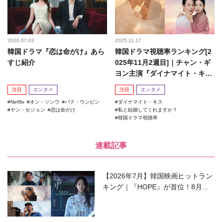
2026.07.03
2025.11.17
韓国ドラマ『恋は命がけ』あら
韓国ドラマ視聴率ランキング[2
すじ紹介
025年11月2週目]｜チャン・ギ
ヨン主演『ダイナマイト・キ
ス』がランクイン！
注目
エンタメ
注目
エンタメ
Netflix
オン・ソンウ
パク・ウンビン
ダイナマイト・キス
ヤン・セジョン
恋は命がけ
私と結婚してくれますか？
韓国ドラマ視聴率
連載記事
【2026年7月】韓国映画ヒットラン
キング｜『HOPE』が首位！8月公
開の注目作は？