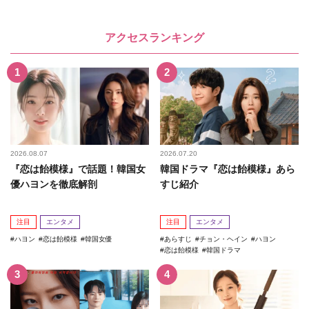
アクセスランキング
2026.08.07
2026.07.20
『恋は飴模様』で話題！韓国女
韓国ドラマ『恋は飴模様』あら
優ハヨンを徹底解剖
すじ紹介
注目
エンタメ
注目
エンタメ
ハヨン
恋は飴模様
韓国女優
あらすじ
チョン・ヘイン
ハヨン
恋は飴模様
韓国ドラマ