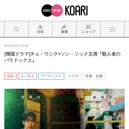
注目
新着
ショップ
2024.02.02 10:30
[韓国ドラマ]チェ・ウシク×ソン・ソック主演『殺人者の
パラドックス』
注目
エンタメ
アーティスト
ドラマ
俳優・女優