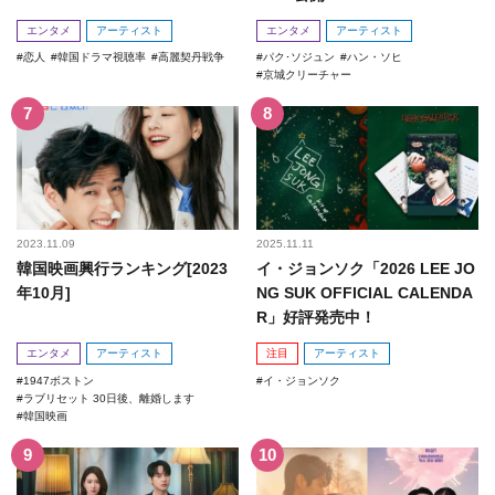
エンタメ
アーティスト
エンタメ
アーティスト
恋人
韓国ドラマ視聴率
高麗契丹戦争
パク･ソジュン
ハン・ソヒ
京城クリーチャー
2023.11.09
2025.11.11
韓国映画興行ランキング[2023
イ・ジョンソク「2026 LEE JO
年10月]
NG SUK OFFICIAL CALENDA
R」好評発売中！
エンタメ
アーティスト
注目
アーティスト
1947ボストン
イ・ジョンソク
ラブリセット 30日後、離婚します
韓国映画