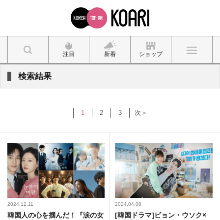
注目
新着
ショップ
検索結果
1
2
3
次＞
2024.12.11
2024.04.08
韓国人の心を掴んだ！『涙の女
[韓国ドラマ]ビョン・ウソク×