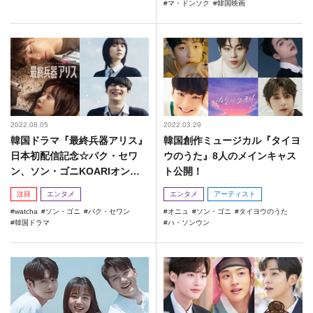
マ・ドンソク
韓国映画
2022.08.05
2022.03.29
韓国ドラマ『最終兵器アリス』
韓国創作ミュージカル『タイヨ
日本初配信記念☆パク・セワ
ウのうた』8⼈のメインキャス
ン、ソン・ゴニKOARIオンラ
ト公開！
インインタビュー！
注目
エンタメ
エンタメ
アーティスト
watcha
ソン・ゴニ
パク・セワン
オニュ
ソン・ゴニ
タイヨウのうた
韓国ドラマ
ハ・ソンウン