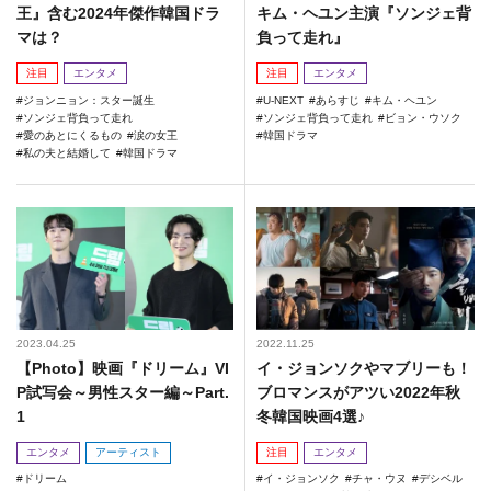
王』含む2024年傑作韓国ドラ
キム・ヘユン主演『ソンジェ背
マは？
負って走れ』
注目
エンタメ
注目
エンタメ
ジョンニョン：スター誕生
U-NEXT
あらすじ
キム・ヘユン
ソンジェ背負って走れ
ソンジェ背負って走れ
ビョン・ウソク
愛のあとにくるもの
涙の女王
韓国ドラマ
私の夫と結婚して
韓国ドラマ
2023.04.25
2022.11.25
【Photo】映画『ドリーム』VI
イ・ジョンソクやマブリーも！
P試写会～男性スター編～Part.
ブロマンスがアツい2022年秋
1
冬韓国映画4選♪
エンタメ
アーティスト
注目
エンタメ
ドリーム
イ・ジョンソク
チャ・ウヌ
デシベル