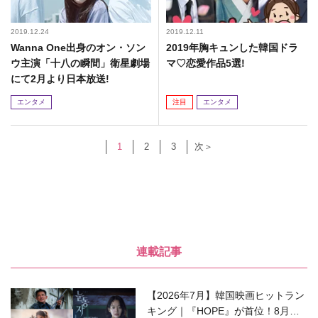
2019.12.24
2019.12.11
Wanna One出身のオン・ソン
2019年胸キュンした韓国ドラ
ウ主演「十八の瞬間」衛星劇場
マ♡恋愛作品5選!
にて2月より日本放送!
エンタメ
注目
エンタメ
1
2
3
次＞
連載記事
【2026年7月】韓国映画ヒットラン
キング｜『HOPE』が首位！8月公