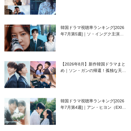
開の注目作は？
韓国ドラマ視聴率ランキング[2026
年7月第5週]｜ソ・イングク主演の
ラブコメがついに最終回！
【2026年8月】新作韓国ドラマまと
め｜ソン・ガンの帰還！孤独な天才
高校生ピアニスト役
韓国ドラマ視聴率ランキング[2026
年7月第4週]｜アン・ヒヨン（EXID
ハニ）復帰作『愛が来る』に注目！