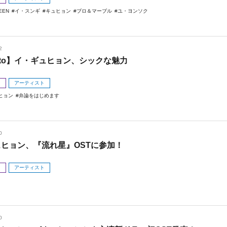
EEN
イ・スンギ
キュヒョン
ブロ＆マーブル
ユ・ヨンソク
2
oto】イ・ギュヒョン、シックな魅力
メ
アーティスト
ヒョン
弁論をはじめます
0
ュヒョン、『流れ星』OSTに参加！
メ
アーティスト
0