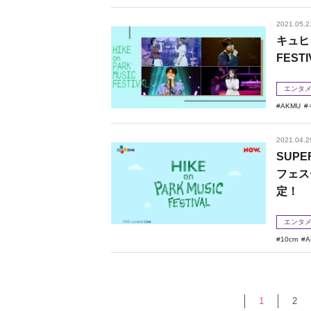
2021.05.2
キュヒ
FEST
エンタ
AKMU
2021.04.2
SUP
フェステ
定！
エンタ
10cm
A
1
2