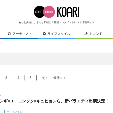
もっと身近に、もっと気軽に！韓国エンタメ・トレンド情報サイト
アーティスト
ライフスタイル
トレンド
3
4
5
次＞
最後＞＞
5
ンギ×ユ・ヨンソク×キュヒョンら、新バラエティ出演決定！
メ
アーティスト