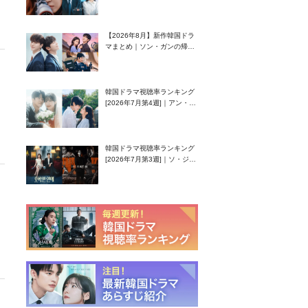
グク主演のラブコメがついに
最終回！
【2026年8月】新作韓国ドラ
マまとめ｜ソン・ガンの帰
還！孤独な天才高校生ピアニ
スト役
韓国ドラマ視聴率ランキング
[2026年7月第4週]｜アン・ヒ
ヨン（EXID ハニ）復帰作
『愛が来る』に注目！
韓国ドラマ視聴率ランキング
[2026年7月第3週]｜ソ・ジソ
ブ主演『エージェント・キ
ム』が勢い加速！