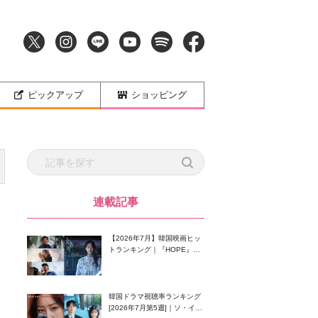
ピックアップ
ショッピング
連載記事
【2026年7月】韓国映画ヒッ
トランキング｜『HOPE』が
首位！8月公開の注目作は？
韓国ドラマ視聴率ランキング
[2026年7月第5週]｜ソ・イン