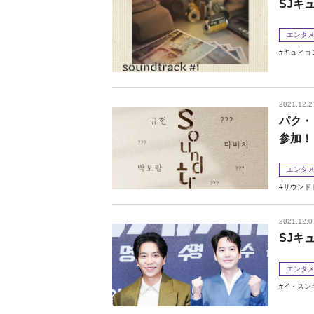
SJキ
エンタ
キュヒョ
2021.12.2
パク・
参加！
エンタ
サウンド
2021.12.0
SJキ
エンタ
イ・スン