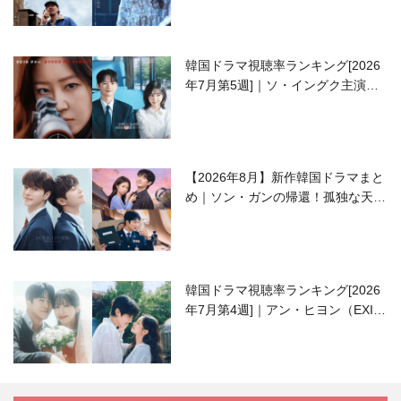
韓国ドラマ視聴率ランキング[2026
年7月第5週]｜ソ・イングク主演の
ラブコメがついに最終回！
【2026年8月】新作韓国ドラマまと
め｜ソン・ガンの帰還！孤独な天才
高校生ピアニスト役
韓国ドラマ視聴率ランキング[2026
年7月第4週]｜アン・ヒヨン（EXID
ハニ）復帰作『愛が来る』に注目！