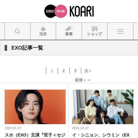
注目
新着
ショップ
EXO記事一覧
1
2
3
次＞
最後＞＞
2026.01.07
2024.12.17
スホ（EXO）主演『世子＜セジ
イ・シニョン、シウミン（EX