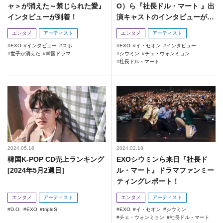
ャ＞が消えた～禁じられた愛』
O）ら『社長ドル・マート 』出
インタビューが到着！
演キャストのインタビューが到
着！
エンタメ
アーティスト
エンタメ
アーティスト
EXO
インタビュー
スホ
EXO
イ・セオン
インタビュー
世子が消えた
韓国ドラマ
シウミン
チェ・ウォンミョン
社長ドル・マート
2024.05.16
2024.02.18
韓国K-POP CD売上ランキング
EXOシウミンら来日『社長ド
[2024年5月2週目]
ル・マート』ドラマファンミー
ティングレポート！
エンタメ
アーティスト
エンタメ
アーティスト
D.O.
EXO
tripleS
EXO
イ・セオン
シウミン
チェ・ウォンミョン
社長ドル・マート