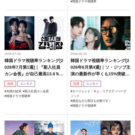
韓国ドラマ視聴率
2026.07.06
2026.06.29
韓国ドラマ視聴率ランキング[2
韓国ドラマ視聴率ランキング[2
026年7月第1週]｜『新入社員
026年6月第4週]｜ソ・ジソブ主
カン会長』が自己最高13.6％で
演の最新作が早くも15%突破で
有終の美！
メガヒットの兆し…！
注目
エンタメ
注目
エンタメ
夫婦の結末
新入社員カン会長
エージェント・キム：リアクティべーテ
韓国ドラマ視聴率
ィッド
残念ながら明日も出勤です！
韓国ドラマ視聴率