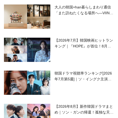
大人の韓国+han暮らしまわり通信
「また訪ねたくなる場所へ―VIIN C
ollection」
【2026年7月】韓国映画ヒットラン
キング｜『HOPE』が首位！8月公
開の注目作は？
韓国ドラマ視聴率ランキング[2026
年7月第5週]｜ソ・イングク主演の
ラブコメがついに最終回！
【2026年8月】新作韓国ドラマまと
め｜ソン・ガンの帰還！孤独な天才
高校生ピアニスト役