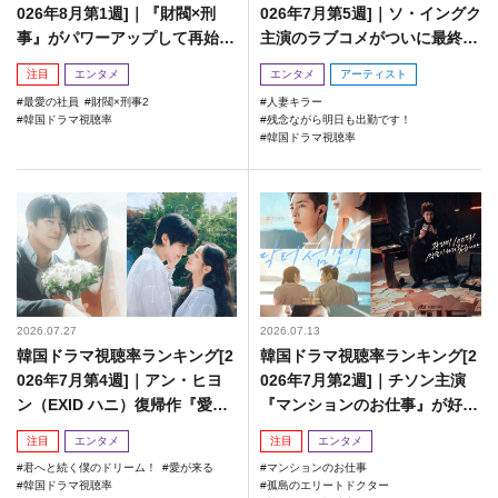
026年8月第1週]｜『財閥×刑
026年7月第5週]｜ソ・イングク
事』がパワーアップして再始
主演のラブコメがついに最終
動！
回！
注目
エンタメ
エンタメ
アーティスト
最愛の社員
財閥×刑事2
人妻キラー
韓国ドラマ視聴率
残念ながら明日も出勤です！
韓国ドラマ視聴率
2026.07.27
2026.07.13
韓国ドラマ視聴率ランキング[2
韓国ドラマ視聴率ランキング[2
026年7月第4週]｜アン・ヒヨ
026年7月第2週]｜チソン主演
ン（EXID ハニ）復帰作『愛が
『マンションのお仕事』が好発
来る』に注目！
進！
注目
エンタメ
注目
エンタメ
君へと続く僕のドリーム！
愛が来る
マンションのお仕事
韓国ドラマ視聴率
孤島のエリートドクター