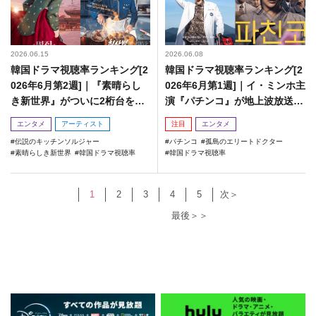
2026.06.15
2026.06.08
韓国ドラマ視聴率ランキング[2
韓国ドラマ視聴率ランキング[2
026年6月第2週]｜『素晴らし
026年6月第1週]｜イ・ミンホ主
き新世界』がついに2桁台を突
演『パチンコ』が地上波放送で
破！
好スタート
エンタメ
アーティスト
注目
エンタメ
伝説のキッチンソルジャー
パチンコ
孤島のエリートドクター
素晴らしき新世界
韓国ドラマ視聴率
韓国ドラマ視聴率
1
2
3
4
5
次＞
最後＞＞