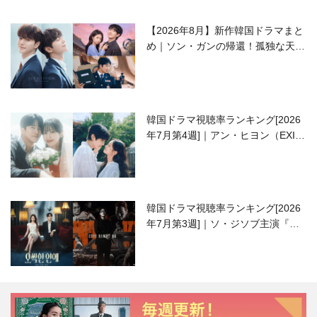
【2026年8月】新作韓国ドラマまと
め｜ソン・ガンの帰還！孤独な天才
高校生ピアニスト役
韓国ドラマ視聴率ランキング[2026
年7月第4週]｜アン・ヒヨン（EXID
ハニ）復帰作『愛が来る』に注目！
韓国ドラマ視聴率ランキング[2026
年7月第3週]｜ソ・ジソブ主演『エ
ージェント・キム』が勢い加速！