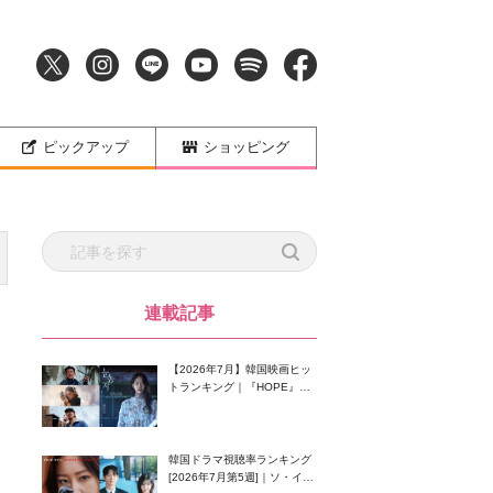
ピックアップ
ショッピング
連載記事
【2026年7月】韓国映画ヒッ
トランキング｜『HOPE』が
首位！8月公開の注目作は？
韓国ドラマ視聴率ランキング
[2026年7月第5週]｜ソ・イン