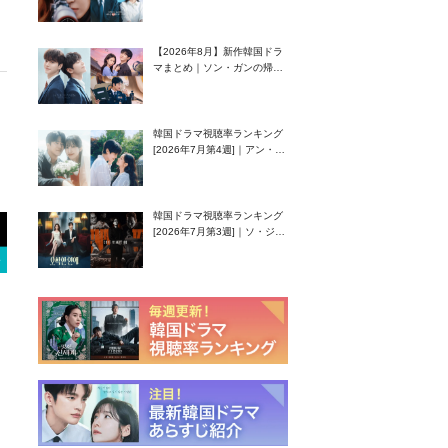
グク主演のラブコメがついに
最終回！
【2026年8月】新作韓国ドラ
マまとめ｜ソン・ガンの帰
還！孤独な天才高校生ピアニ
スト役
韓国ドラマ視聴率ランキング
[2026年7月第4週]｜アン・ヒ
ヨン（EXID ハニ）復帰作
『愛が来る』に注目！
韓国ドラマ視聴率ランキング
[2026年7月第3週]｜ソ・ジソ
ブ主演『エージェント・キ
ム』が勢い加速！