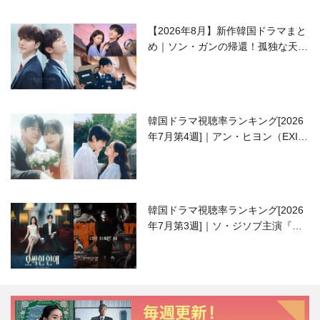
【2026年8月】新作韓国ドラマまと
め｜ソン・ガンの帰還！孤独な天才
高校生ピアニスト役
韓国ドラマ視聴率ランキング[2026
年7月第4週]｜アン・ヒヨン（EXID
ハニ）復帰作『愛が来る』に注目！
韓国ドラマ視聴率ランキング[2026
年7月第3週]｜ソ・ジソブ主演『エ
ージェント・キム』が勢い加速！