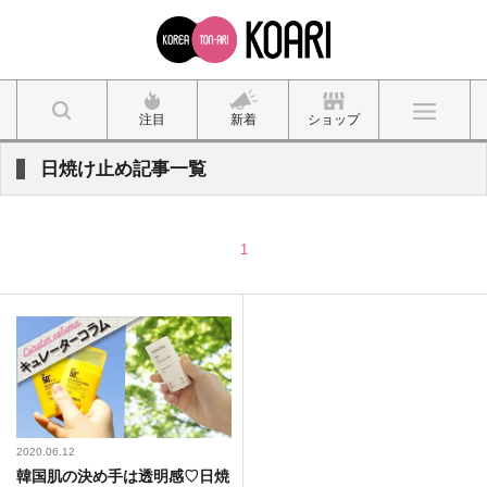
注目
新着
ショップ
日焼け止め記事一覧
1
2020.06.12
韓国肌の決め手は透明感♡日焼