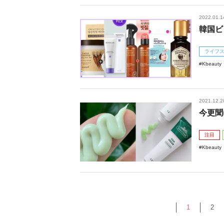
2022.01.1
韓国ビ
ライフ
Kbeauty
2021.12.2
今更聞
注目
Kbeauty
1
2