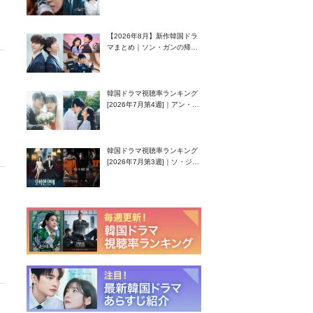
グク主演のラブコメがついに
最終回！
【2026年8月】新作韓国ドラ
マまとめ｜ソン・ガンの帰
還！孤独な天才高校生ピアニ
スト役
韓国ドラマ視聴率ランキング
[2026年7月第4週]｜アン・ヒ
ヨン（EXID ハニ）復帰作
『愛が来る』に注目！
韓国ドラマ視聴率ランキング
[2026年7月第3週]｜ソ・ジソ
ブ主演『エージェント・キ
ム』が勢い加速！