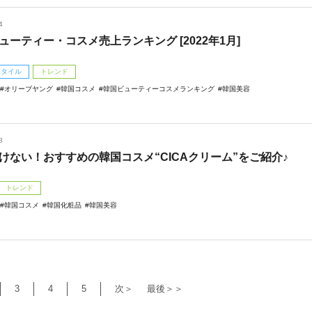
4
ューティー・コスメ売上ランキング [2022年1月]
スタイル
トレンド
オリーブヤング
韓国コスメ
韓国ビューティーコスメランキング
韓国美容
8
けない！おすすめの韓国コスメ“CICAクリーム”をご紹介♪
トレンド
韓国コスメ
韓国化粧品
韓国美容
3
4
5
次＞
最後＞＞