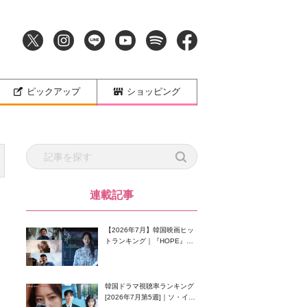
ピックアップ
ショッピング
連載記事
【2026年7月】韓国映画ヒッ
トランキング｜『HOPE』が
首位！8月公開の注目作は？
韓国ドラマ視聴率ランキング
[2026年7月第5週]｜ソ・イン