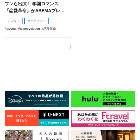
フンら出演！ 学園ロマンス
『恋愛革命』がABEMAプレミ
アムで全話独占先行配信!
エンタメ
アーティスト
abema
loverevolution
恋愛革命
1