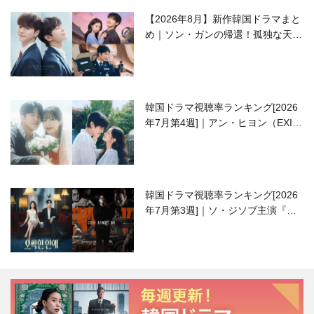
【2026年8月】新作韓国ドラマまと
め｜ソン・ガンの帰還！孤独な天才
高校生ピアニスト役
韓国ドラマ視聴率ランキング[2026
年7月第4週]｜アン・ヒヨン（EXID
ハニ）復帰作『愛が来る』に注目！
韓国ドラマ視聴率ランキング[2026
年7月第3週]｜ソ・ジソブ主演『エ
ージェント・キム』が勢い加速！