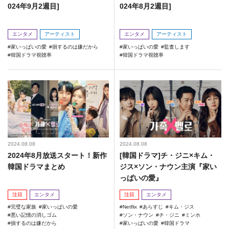
024年9月2週目]
024年8月2週目]
エンタメ
アーティスト
エンタメ
アーティスト
家いっぱいの愛
損するのは嫌だから
家いっぱいの愛
監査します
韓国ドラマ視聴率
韓国ドラマ視聴率
2024.08.08
2024.08.08
2024年8月放送スタート！新作
[韓国ドラマ]チ・ジニ×キム・
韓国ドラマまとめ
ジス×ソン・ナウン主演『家い
っぱいの愛』
注目
エンタメ
注目
エンタメ
完璧な家族
家いっぱいの愛
Netflix
あらすじ
キム・ジス
悪い記憶の消しゴム
ソン・ナウン
チ・ジニ
ミンホ
損するのは嫌だから
家いっぱいの愛
韓国ドラマ