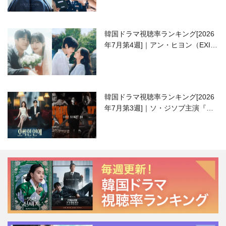
韓国ドラマ視聴率ランキング[2026
年7月第4週]｜アン・ヒヨン（EXID
ハニ）復帰作『愛が来る』に注目！
韓国ドラマ視聴率ランキング[2026
年7月第3週]｜ソ・ジソブ主演『エ
ージェント・キム』が勢い加速！