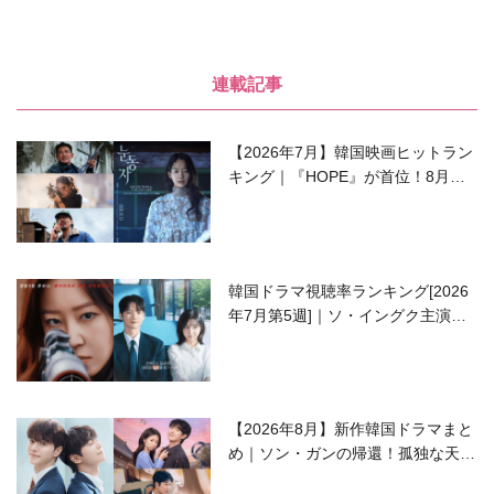
連載記事
【2026年7月】韓国映画ヒットラン
キング｜『HOPE』が首位！8月公
開の注目作は？
韓国ドラマ視聴率ランキング[2026
年7月第5週]｜ソ・イングク主演の
ラブコメがついに最終回！
【2026年8月】新作韓国ドラマまと
め｜ソン・ガンの帰還！孤独な天才
高校生ピアニスト役