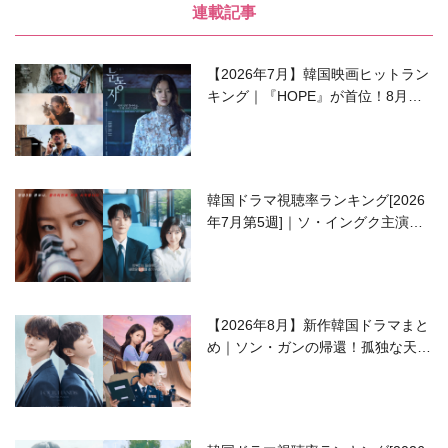
連載記事
【2026年7月】韓国映画ヒットラン
キング｜『HOPE』が首位！8月公
開の注目作は？
韓国ドラマ視聴率ランキング[2026
年7月第5週]｜ソ・イングク主演の
ラブコメがついに最終回！
【2026年8月】新作韓国ドラマまと
め｜ソン・ガンの帰還！孤独な天才
高校生ピアニスト役