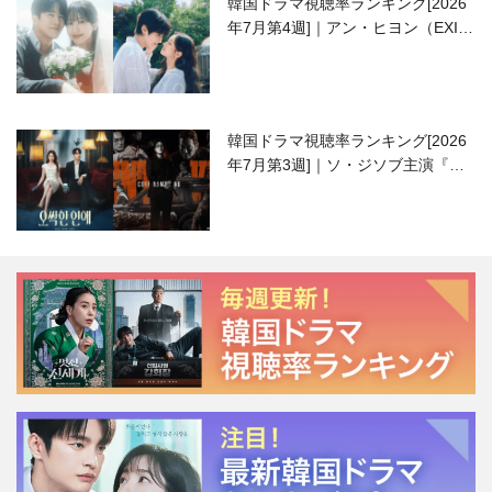
韓国ドラマ視聴率ランキング[2026
年7月第4週]｜アン・ヒヨン（EXID
ハニ）復帰作『愛が来る』に注目！
韓国ドラマ視聴率ランキング[2026
年7月第3週]｜ソ・ジソブ主演『エ
ージェント・キム』が勢い加速！