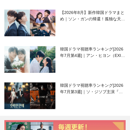
【2026年8月】新作韓国ドラマまと
め｜ソン・ガンの帰還！孤独な天才
高校生ピアニスト役
韓国ドラマ視聴率ランキング[2026
年7月第4週]｜アン・ヒヨン（EXID
ハニ）復帰作『愛が来る』に注目！
韓国ドラマ視聴率ランキング[2026
年7月第3週]｜ソ・ジソブ主演『エ
ージェント・キム』が勢い加速！