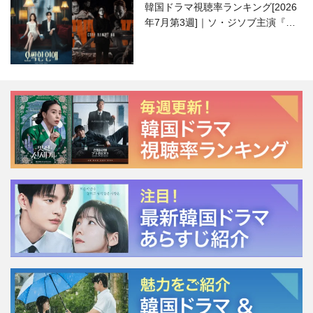
韓国ドラマ視聴率ランキング[2026
年7月第3週]｜ソ・ジソブ主演『エ
ージェント・キム』が勢い加速！