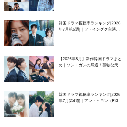
韓国ドラマ視聴率ランキング[2026
年7月第5週]｜ソ・イングク主演の
ラブコメがついに最終回！
【2026年8月】新作韓国ドラマまと
め｜ソン・ガンの帰還！孤独な天才
高校生ピアニスト役
韓国ドラマ視聴率ランキング[2026
年7月第4週]｜アン・ヒヨン（EXID
ハニ）復帰作『愛が来る』に注目！