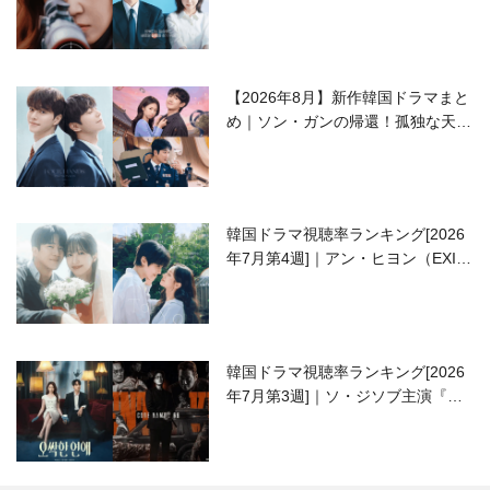
ラブコメがついに最終回！
【2026年8月】新作韓国ドラマまと
め｜ソン・ガンの帰還！孤独な天才
高校生ピアニスト役
韓国ドラマ視聴率ランキング[2026
年7月第4週]｜アン・ヒヨン（EXID
ハニ）復帰作『愛が来る』に注目！
韓国ドラマ視聴率ランキング[2026
年7月第3週]｜ソ・ジソブ主演『エ
ージェント・キム』が勢い加速！