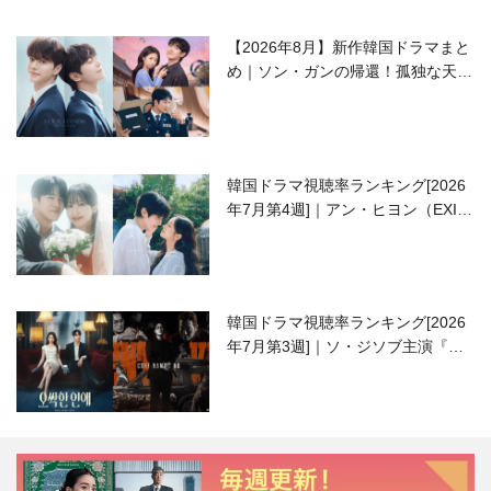
【2026年8月】新作韓国ドラマまと
め｜ソン・ガンの帰還！孤独な天才
高校生ピアニスト役
韓国ドラマ視聴率ランキング[2026
年7月第4週]｜アン・ヒヨン（EXID
ハニ）復帰作『愛が来る』に注目！
韓国ドラマ視聴率ランキング[2026
年7月第3週]｜ソ・ジソブ主演『エ
ージェント・キム』が勢い加速！