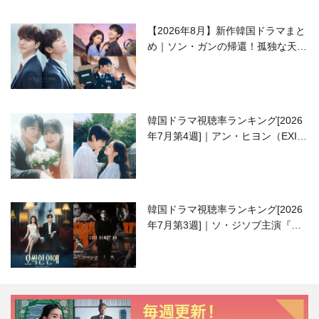
【2026年8月】新作韓国ドラマまと
め｜ソン・ガンの帰還！孤独な天才
高校生ピアニスト役
韓国ドラマ視聴率ランキング[2026
年7月第4週]｜アン・ヒヨン（EXID
ハニ）復帰作『愛が来る』に注目！
韓国ドラマ視聴率ランキング[2026
年7月第3週]｜ソ・ジソブ主演『エ
ージェント・キム』が勢い加速！