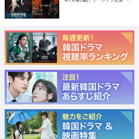
年7月第3週]｜ソ・ジソブ主演『エ
ージェント・キム』が勢い加速！