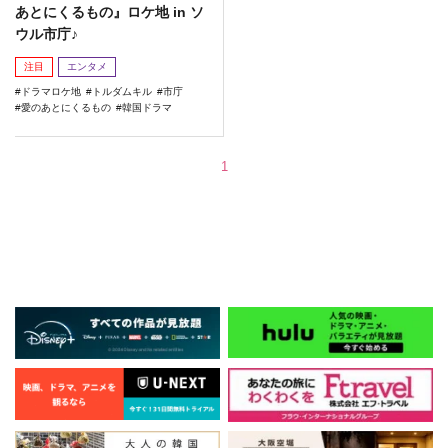
あとにくるもの』ロケ地 in ソ
ウル市庁♪
注目
エンタメ
ドラマロケ地
トルダムキル
市庁
愛のあとにくるもの
韓国ドラマ
1