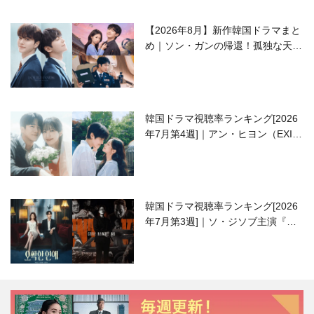
【2026年8月】新作韓国ドラマまと
め｜ソン・ガンの帰還！孤独な天才
高校生ピアニスト役
韓国ドラマ視聴率ランキング[2026
年7月第4週]｜アン・ヒヨン（EXID
ハニ）復帰作『愛が来る』に注目！
韓国ドラマ視聴率ランキング[2026
年7月第3週]｜ソ・ジソブ主演『エ
ージェント・キム』が勢い加速！