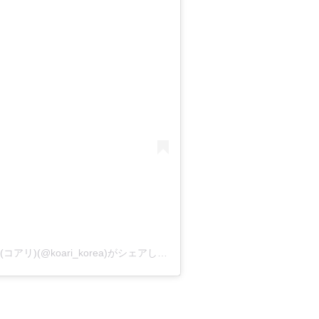
韓国エンタメ・トレンド情報サイト KOARI(コアリ)(@koari_korea)がシェアした投稿