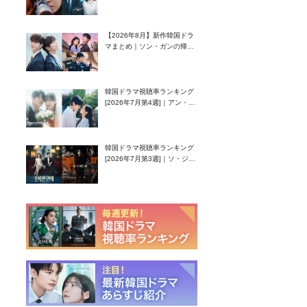
グク主演のラブコメがついに
最終回！
【2026年8月】新作韓国ドラ
マまとめ｜ソン・ガンの帰
還！孤独な天才高校生ピアニ
スト役
韓国ドラマ視聴率ランキング
[2026年7月第4週]｜アン・ヒ
ヨン（EXID ハニ）復帰作
『愛が来る』に注目！
韓国ドラマ視聴率ランキング
[2026年7月第3週]｜ソ・ジソ
ブ主演『エージェント・キ
ム』が勢い加速！