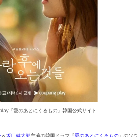
g play『愛のあとにくるもの』韓国公式サイト
ン
＆
坂口健太郎
主演の韓国ドラマ『
愛のあとにくるもの
』のソ