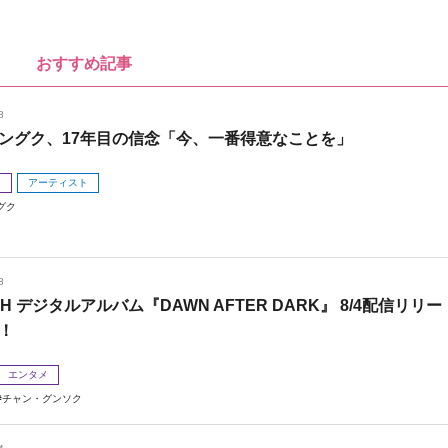
おすすめ記事
8
ングク、17年目の信念「今、一番得意なことを」
メ
アーティスト
グク
8
 H デジタルアルバム『DAWN AFTER DARK』 8/4配信リリー
！
エンタメ
チャン・グンソク