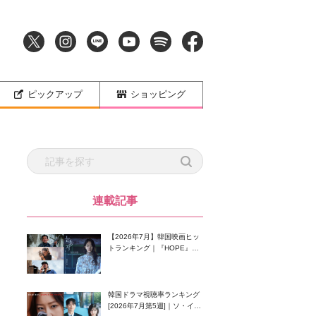
ピックアップ
ショッピング
連載記事
【2026年7月】韓国映画ヒッ
トランキング｜『HOPE』が
首位！8月公開の注目作は？
韓国ドラマ視聴率ランキング
[2026年7月第5週]｜ソ・イン