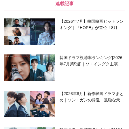
連載記事
【2026年7月】韓国映画ヒットラン
キング｜『HOPE』が首位！8月公
開の注目作は？
韓国ドラマ視聴率ランキング[2026
年7月第5週]｜ソ・イングク主演の
ラブコメがついに最終回！
【2026年8月】新作韓国ドラマまと
め｜ソン・ガンの帰還！孤独な天才
高校生ピアニスト役