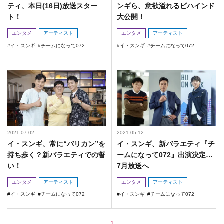
ティ、本日(16日)放送スター
ンギら、意欲溢れるビハインド
ト！
大公開！
エンタメ
アーティスト
エンタメ
アーティスト
イ・スンギ
チームになって072
イ・スンギ
チームになって072
2021.07.02
2021.05.12
イ・スンギ、常に“バリカン”を
イ・スンギ、新バラエティ『チ
持ち歩く？新バラエティでの誓
ームになって072』出演決定…
い！
7月放送へ
エンタメ
アーティスト
エンタメ
アーティスト
イ・スンギ
チームになって072
イ・スンギ
チームになって072
1