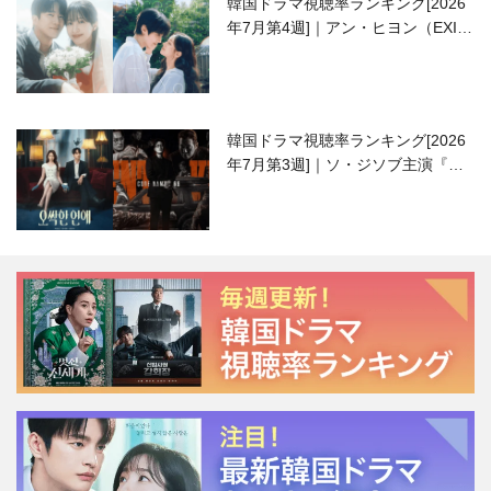
韓国ドラマ視聴率ランキング[2026
年7月第4週]｜アン・ヒヨン（EXID
ハニ）復帰作『愛が来る』に注目！
韓国ドラマ視聴率ランキング[2026
年7月第3週]｜ソ・ジソブ主演『エ
ージェント・キム』が勢い加速！