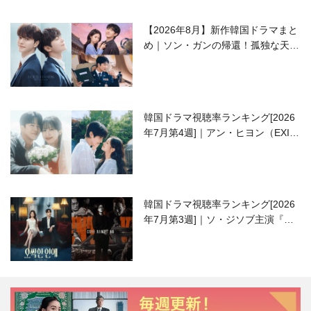
【2026年8月】新作韓国ドラマまと
め｜ソン・ガンの帰還！孤独な天才
高校生ピアニスト役
韓国ドラマ視聴率ランキング[2026
年7月第4週]｜アン・ヒヨン（EXID
ハニ）復帰作『愛が来る』に注目！
韓国ドラマ視聴率ランキング[2026
年7月第3週]｜ソ・ジソブ主演『エ
ージェント・キム』が勢い加速！