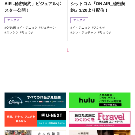
AIR -秘密契約」ビジュアルポ
シットコム『ON AIR_秘密契
スター公開！
約』3/20より配信！
エンタメ
エンタメ
ONAIR
イ・ジニョク
ジュチャン
イ・ジニョク
スンシク
スンシク
リョウク
ホン・ジュチャン
リョウク
1