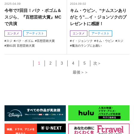
2025.04.09
2024.09.02
今年で7回目！パク・ボゴム＆
キム・ウビン、“ナムスンあり
スジら、『百想芸術大賞』MC
がとう”…イ・ジョンソクのプ
で共演
レゼントに感謝！
エンタメ
アーティスト
エンタメ
アーティスト
スジ
パク・ボゴム
百想芸術大賞
イ・ジョンソク
キム・ウビン
スジ
第61回 百想芸術大賞
魔法のランプにお願い
1
2
3
4
5
次＞
最後＞＞