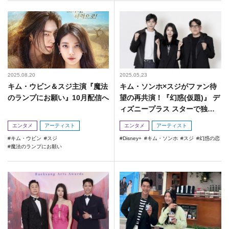
2025.08.20
2025.05.23
キム・ウビン＆スジ主演『魔法
キム・ソンホ×スジがファン待
のランプにお願い』10月配信へ
望の再共演！『幻惑(仮題)』 デ
ィズニープラス スターで独占
配信決定！
エンタメ
アーティスト
エンタメ
アーティスト
キム・ウビン
スジ
Disney+
キム・ソンホ
スジ
幻惑の恋
魔法のランプにお願い