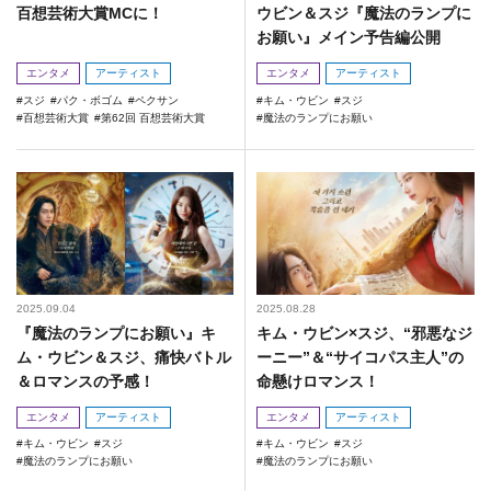
百想芸術大賞MCに！
ウビン＆スジ『魔法のランプに
お願い』メイン予告編公開
エンタメ
アーティスト
エンタメ
アーティスト
スジ
パク・ボゴム
ペクサン
キム・ウビン
スジ
百想芸術大賞
第62回 百想芸術大賞
魔法のランプにお願い
2025.09.04
2025.08.28
『魔法のランプにお願い』キ
キム・ウビン×スジ、“邪悪なジ
ム・ウビン＆スジ、痛快バトル
ーニー”＆“サイコパス主人”の
＆ロマンスの予感！
命懸けロマンス！
エンタメ
アーティスト
エンタメ
アーティスト
キム・ウビン
スジ
キム・ウビン
スジ
魔法のランプにお願い
魔法のランプにお願い