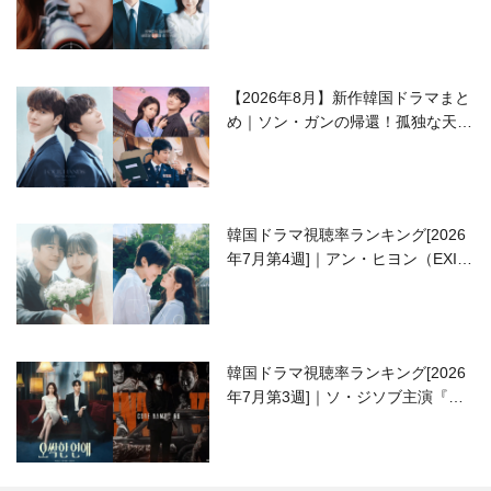
ラブコメがついに最終回！
【2026年8月】新作韓国ドラマまと
め｜ソン・ガンの帰還！孤独な天才
高校生ピアニスト役
韓国ドラマ視聴率ランキング[2026
年7月第4週]｜アン・ヒヨン（EXID
ハニ）復帰作『愛が来る』に注目！
韓国ドラマ視聴率ランキング[2026
年7月第3週]｜ソ・ジソブ主演『エ
ージェント・キム』が勢い加速！