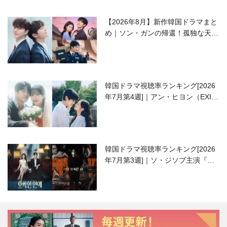
【2026年8月】新作韓国ドラマまと
め｜ソン・ガンの帰還！孤独な天才
高校生ピアニスト役
韓国ドラマ視聴率ランキング[2026
年7月第4週]｜アン・ヒヨン（EXID
ハニ）復帰作『愛が来る』に注目！
韓国ドラマ視聴率ランキング[2026
年7月第3週]｜ソ・ジソブ主演『エ
ージェント・キム』が勢い加速！