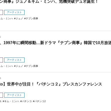
ン商事』ジュノ＆キム・ミンハ、危機突破デュオ誕生！
メ
アーティスト
キム・ミンハ
ジュノ
テプン商事
1
、1997年に瞬間移動…新ドラマ『テプン商事』韓国で10月放
メ
アーティスト
キム・ミンハ
ジュノ
テプン商事
3
oto】世界中が注目！『パチンコ２』プレスカンファレンス
メ
アーティスト
ホ
キム・ミンハ
パチンコ
パチンコ2