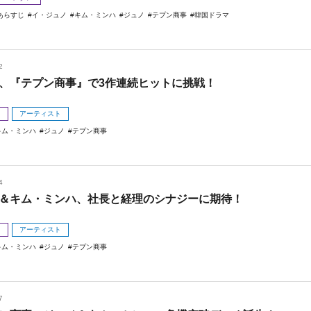
あらすじ
イ・ジュノ
キム・ミンハ
ジュノ
テプン商事
韓国ドラマ
2
、『テプン商事』で3作連続ヒットに挑戦！
メ
アーティスト
キム・ミンハ
ジュノ
テプン商事
4
＆キム・ミンハ、社長と経理のシナジーに期待！
メ
アーティスト
キム・ミンハ
ジュノ
テプン商事
7