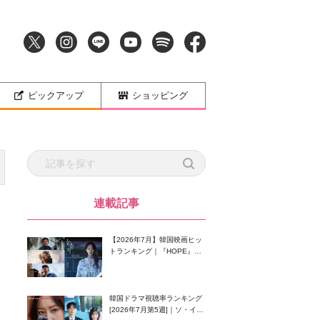
ピックアップ
ショッピング
連載記事
【2026年7月】韓国映画ヒッ
トランキング｜『HOPE』が
首位！8月公開の注目作は？
韓国ドラマ視聴率ランキング
[2026年7月第5週]｜ソ・イン