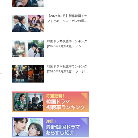
グク主演のラブコメがついに
最終回！
【2026年8月】新作韓国ドラ
マまとめ｜ソン・ガンの帰
還！孤独な天才高校生ピアニ
スト役
韓国ドラマ視聴率ランキング
[2026年7月第4週]｜アン・ヒ
ヨン（EXID ハニ）復帰作
『愛が来る』に注目！
韓国ドラマ視聴率ランキング
[2026年7月第3週]｜ソ・ジソ
ブ主演『エージェント・キ
ム』が勢い加速！