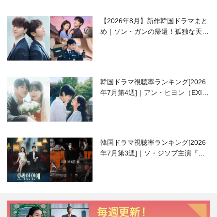
【2026年8月】新作韓国ドラマまと
め｜ソン・ガンの帰還！孤独な天才
高校生ピアニスト役
韓国ドラマ視聴率ランキング[2026
年7月第4週]｜アン・ヒヨン（EXID
ハニ）復帰作『愛が来る』に注目！
韓国ドラマ視聴率ランキング[2026
年7月第3週]｜ソ・ジソブ主演『エ
ージェント・キム』が勢い加速！