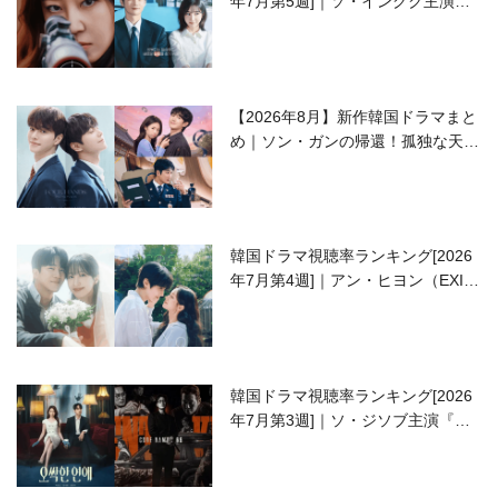
年7月第5週]｜ソ・イングク主演の
ラブコメがついに最終回！
【2026年8月】新作韓国ドラマまと
め｜ソン・ガンの帰還！孤独な天才
高校生ピアニスト役
韓国ドラマ視聴率ランキング[2026
年7月第4週]｜アン・ヒヨン（EXID
ハニ）復帰作『愛が来る』に注目！
韓国ドラマ視聴率ランキング[2026
年7月第3週]｜ソ・ジソブ主演『エ
ージェント・キム』が勢い加速！