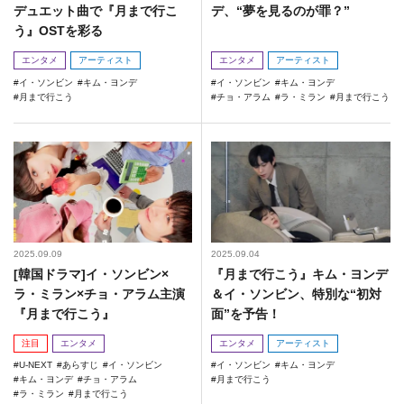
デュエット曲で『月まで行こ
デ、“夢を見るのが罪？”
う』OSTを彩る
エンタメ
アーティスト
エンタメ
アーティスト
イ・ソンビン
キム・ヨンデ
イ・ソンビン
キム・ヨンデ
月まで行こう
チョ・アラム
ラ・ミラン
月まで行こう
2025.09.09
2025.09.04
[韓国ドラマ]イ・ソンビン×
『月まで行こう』キム・ヨンデ
ラ・ミラン×チョ・アラム主演
＆イ・ソンビン、特別な“初対
『月まで行こう』
面”を予告！
注目
エンタメ
エンタメ
アーティスト
U-NEXT
あらすじ
イ・ソンビン
イ・ソンビン
キム・ヨンデ
キム・ヨンデ
チョ・アラム
月まで行こう
ラ・ミラン
月まで行こう