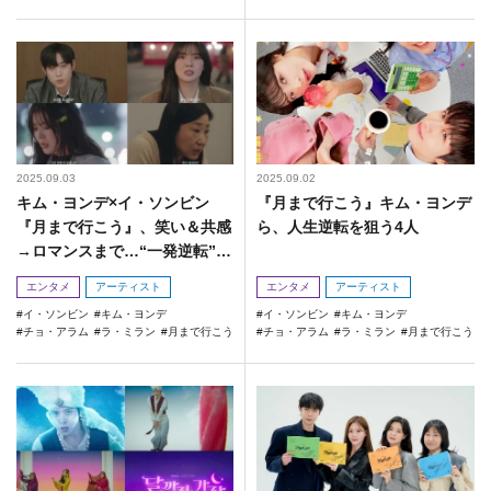
2025.09.03
2025.09.02
キム・ヨンデ×イ・ソンビン
『月まで行こう』キム・ヨンデ
『月まで行こう』、笑い＆共感
ら、人生逆転を狙う4人
→ロマンスまで…“一発逆転”テ
ィーザー公開！
エンタメ
アーティスト
エンタメ
アーティスト
イ・ソンビン
キム・ヨンデ
イ・ソンビン
キム・ヨンデ
チョ・アラム
ラ・ミラン
月まで行こう
チョ・アラム
ラ・ミラン
月まで行こう