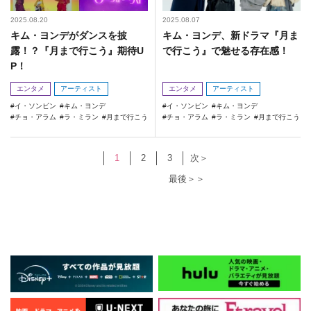
2025.08.20
2025.08.07
キム・ヨンデがダンスを披
キム・ヨンデ、新ドラマ『月ま
露！？『月まで行こう』期待U
で行こう』で魅せる存在感！
P！
エンタメ
アーティスト
エンタメ
アーティスト
イ・ソンビン
キム・ヨンデ
イ・ソンビン
キム・ヨンデ
チョ・アラム
ラ・ミラン
月まで行こう
チョ・アラム
ラ・ミラン
月まで行こう
1
2
3
次＞
最後＞＞