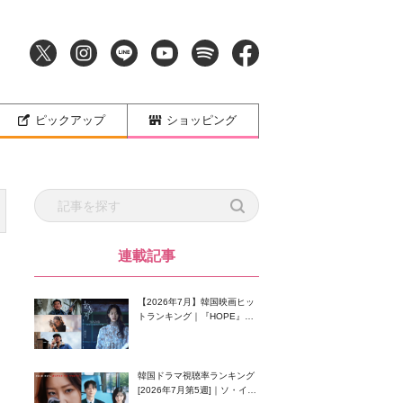
ピックアップ
ショッピング
連載記事
【2026年7月】韓国映画ヒッ
トランキング｜『HOPE』が
首位！8月公開の注目作は？
韓国ドラマ視聴率ランキング
[2026年7月第5週]｜ソ・イン