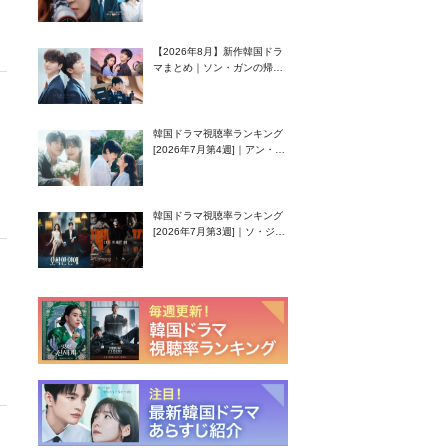
グク主演のラブコメがついに
最終回！
【2026年8月】新作韓国ドラ
マまとめ｜ソン・ガンの帰
還！孤独な天才高校生ピアニ
スト役
韓国ドラマ視聴率ランキング
[2026年7月第4週]｜アン・ヒ
ヨン（EXID ハニ）復帰作
『愛が来る』に注目！
韓国ドラマ視聴率ランキング
[2026年7月第3週]｜ソ・ジソ
ブ主演『エージェント・キ
ム』が勢い加速！