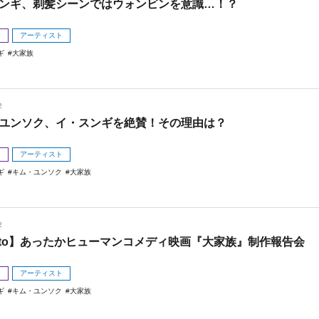
ンギ、剃髪シーンではウォンビンを意識…！？
メ
アーティスト
ギ
大家族
2
ユンソク、イ・スンギを絶賛！その理由は？
メ
アーティスト
ギ
キム・ユンソク
大家族
2
oto】あったかヒューマンコメディ映画『大家族』制作報告会
メ
アーティスト
ギ
キム・ユンソク
大家族