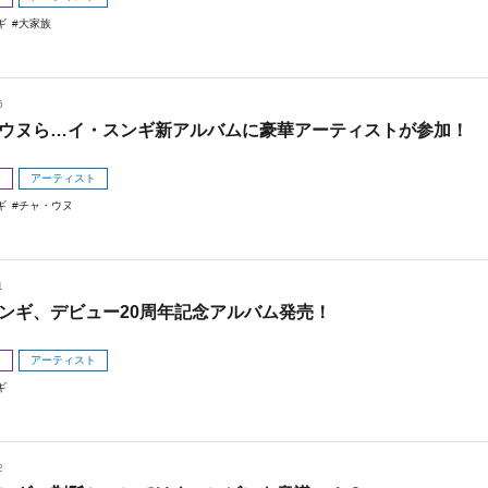
ギ
大家族
6
ウヌら…イ・スンギ新アルバムに豪華アーティストが参加！
メ
アーティスト
ギ
チャ・ウヌ
1
ンギ、デビュー20周年記念アルバム発売！
メ
アーティスト
ギ
2