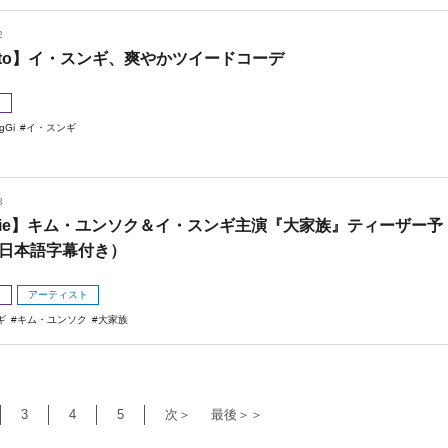
2
oto】イ・スンギ、爽やかツイードコーデ
メ
gGi
イ・スンギ
8
vie】キム・ユンソク＆イ・スンギ主演『大家族』ティーザー予
日本語字幕付き）
メ
アーティスト
ギ
キム・ユンソク
大家族
3
4
5
次＞
最後＞＞