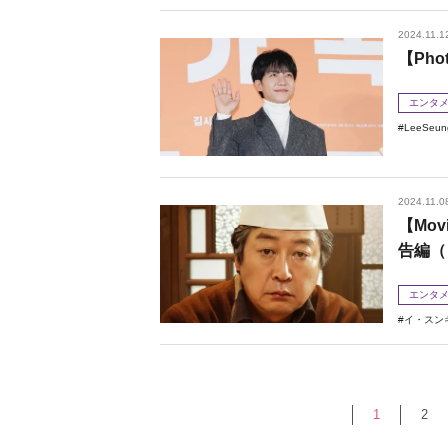
2024.11.1
【Ph
エンタ
LeeSeun
2024.11.0
【Mo
告編（
エンタ
イ・スン
1
2