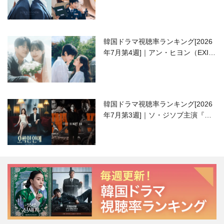
高校生ピアニスト役
韓国ドラマ視聴率ランキング[2026
年7月第4週]｜アン・ヒヨン（EXID
ハニ）復帰作『愛が来る』に注目！
韓国ドラマ視聴率ランキング[2026
年7月第3週]｜ソ・ジソブ主演『エ
ージェント・キム』が勢い加速！