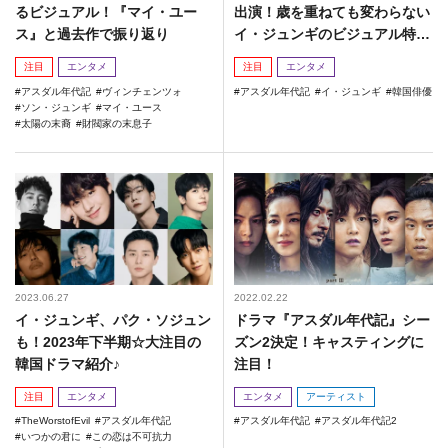
るビジュアル！『マイ・ユー
出演！歳を重ねても変わらない
ス』と過去作で振り返り
イ・ジュンギのビジュアル特集
☆
注目
エンタメ
注目
エンタメ
アスダル年代記
ヴィンチェンツォ
アスダル年代記
イ・ジュンギ
韓国俳優
ソン・ジュンギ
マイ・ユース
太陽の末裔
財閥家の末息子
2023.06.27
2022.02.22
イ・ジュンギ、パク・ソジュン
ドラマ『アスダル年代記』シー
も！2023年下半期☆大注目の
ズン2決定！キャスティングに
韓国ドラマ紹介♪
注目！
注目
エンタメ
エンタメ
アーティスト
TheWorstofEvil
アスダル年代記
アスダル年代記
アスダル年代記2
いつかの君に
この恋は不可抗力