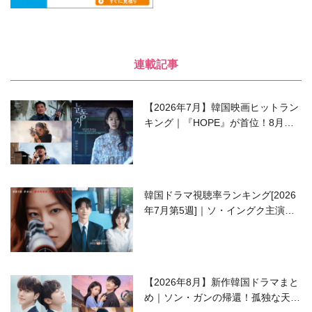
連載記事
【2026年7月】韓国映画ヒットラン
キング｜『HOPE』が首位！8月公
開の注目作は？
韓国ドラマ視聴率ランキング[2026
年7月第5週]｜ソ・イングク主演の
ラブコメがついに最終回！
【2026年8月】新作韓国ドラマまと
め｜ソン・ガンの帰還！孤独な天才