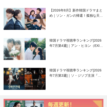
【2026年8月】新作韓国ドラマまと
め｜ソン・ガンの帰還！孤独な天才
高校生ピアニスト役
韓国ドラマ視聴率ランキング[2026
年7月第4週]｜アン・ヒヨン（EXID
ハニ）復帰作『愛が来る』に注目！
韓国ドラマ視聴率ランキング[2026
年7月第3週]｜ソ・ジソブ主演『エ
ージェント・キム』が勢い加速！