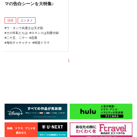
マの告白シーンを大特集♪
注目
エンタメ
ウ・ヨンウ弁護士は天才肌
その年私たちは
ロマンスは別冊付録
二十五、二十一
恋慕
海街チャチャチャ
韓国ドラマ
1