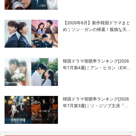
【2026年8月】新作韓国ドラマまと
め｜ソン・ガンの帰還！孤独な天才
高校生ピアニスト役
韓国ドラマ視聴率ランキング[2026
年7月第4週]｜アン・ヒヨン（EXID
ハニ）復帰作『愛が来る』に注目！
韓国ドラマ視聴率ランキング[2026
年7月第3週]｜ソ・ジソブ主演『エ
ージェント・キム』が勢い加速！