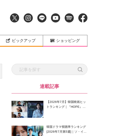
ピックアップ
ショッピング
連載記事
【2026年7月】韓国映画ヒッ
トランキング｜『HOPE』が
首位！8月公開の注目作は？
韓国ドラマ視聴率ランキング
[2026年7月第5週]｜ソ・イン