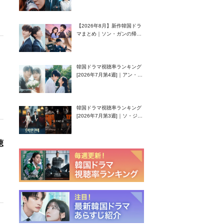
グク主演のラブコメがついに
最終回！
【2026年8月】新作韓国ドラ
マまとめ｜ソン・ガンの帰
還！孤独な天才高校生ピアニ
スト役
韓国ドラマ視聴率ランキング
[2026年7月第4週]｜アン・ヒ
ヨン（EXID ハニ）復帰作
『愛が来る』に注目！
韓国ドラマ視聴率ランキング
[2026年7月第3週]｜ソ・ジソ
ブ主演『エージェント・キ
ム』が勢い加速！
聴