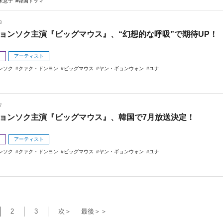
末息子
韓国ドラマ
8
ョンソク主演『ビッグマウス』、“幻想的な呼吸”で期待UP！
メ
アーティスト
ンソク
クァク・ドンヨン
ビッグマウス
ヤン・ギョンウォン
ユナ
7
ョンソク主演『ビッグマウス』、韓国で7月放送決定！
メ
アーティスト
ンソク
クァク・ドンヨン
ビッグマウス
ヤン・ギョンウォン
ユナ
2
3
次＞
最後＞＞