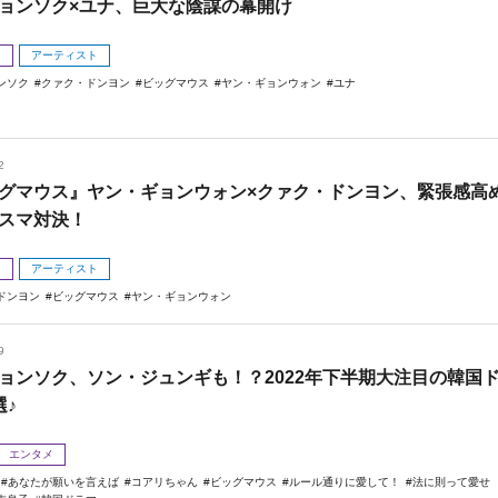
ョンソク×ユナ、巨大な陰謀の幕開け
メ
アーティスト
ンソク
クァク・ドンヨン
ビッグマウス
ヤン・ギョンウォン
ユナ
2
グマウス』ヤン・ギョンウォン×クァク・ドンヨン、緊張感高
スマ対決！
メ
アーティスト
ドンヨン
ビッグマウス
ヤン・ギョンウォン
9
ョンソク、ソン・ジュンギも！？2022年下半期大注目の韓国
選♪
エンタメ
あなたが願いを言えば
コアリちゃん
ビッグマウス
ルール通りに愛して！
法に則って愛せ