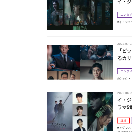
イ・ジ
エンタ
イ・ジョ
2022.07.0
『ビッ
るカリ
エンタ
クァク・
2022.06.2
イ・ジ
ラマ5
注目
アダマス