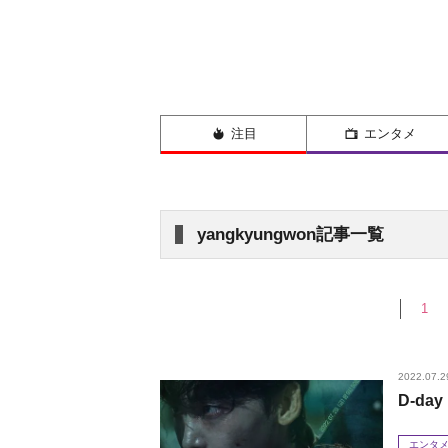
注目
エンタメ
yangkyungwon記事一覧
1
2022.07.2
D‐d
エンタ