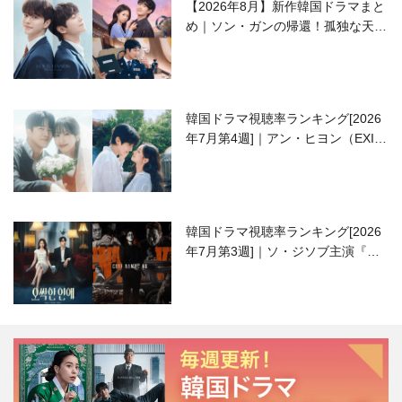
【2026年8月】新作韓国ドラマまと
め｜ソン・ガンの帰還！孤独な天才
高校生ピアニスト役
韓国ドラマ視聴率ランキング[2026
年7月第4週]｜アン・ヒヨン（EXID
ハニ）復帰作『愛が来る』に注目！
韓国ドラマ視聴率ランキング[2026
年7月第3週]｜ソ・ジソブ主演『エ
ージェント・キム』が勢い加速！