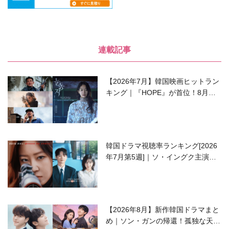
連載記事
【2026年7月】韓国映画ヒットラン
キング｜『HOPE』が首位！8月公
開の注目作は？
韓国ドラマ視聴率ランキング[2026
年7月第5週]｜ソ・イングク主演の
ラブコメがついに最終回！
【2026年8月】新作韓国ドラマまと
め｜ソン・ガンの帰還！孤独な天才