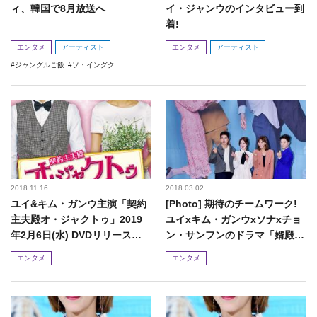
ィ、韓国で8月放送へ
イ・ジャンウのインタビュー到
着!
エンタメ
アーティスト
エンタメ
アーティスト
ジャングルご飯
ソ・イングク
2018.11.16
2018.03.02
ユイ&キム・ガンウ主演「契約
[Photo] 期待のチームワーク!
主夫殿オ・ジャクトゥ」2019
ユイxキム・ガンウxソナxチョ
年2月6日(水) DVDリリース決
ン・サンフンのドラマ「婿殿
定!
オ・ジャクドゥ」制作発表会!
エンタメ
エンタメ