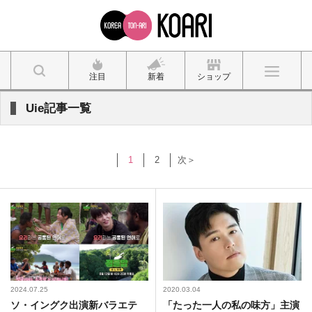
注目
新着
ショップ
Uie記事一覧
1
2
次＞
2024.07.25
2020.03.04
ソ・イングク出演新バラエテ
「たった一人の私の味方」主演