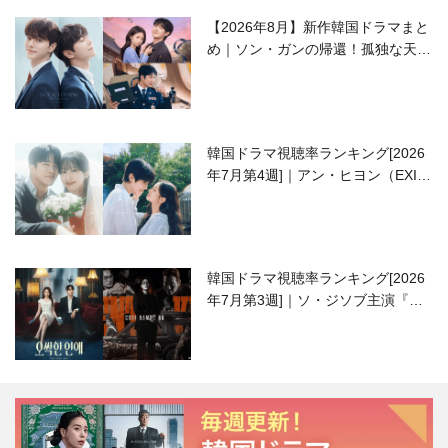
【2026年8月】新作韓国ドラマまと
め｜ソン・ガンの帰還！孤独な天才
高校生ピアニスト役
韓国ドラマ視聴率ランキング[2026
年7月第4週]｜アン・ヒヨン（EXID
ハニ）復帰作『愛が来る』に注目！
韓国ドラマ視聴率ランキング[2026
年7月第3週]｜ソ・ジソブ主演『エ
ージェント・キム』が勢い加速！