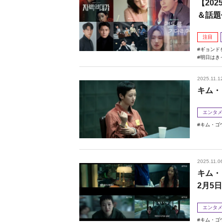
【20
＆話題
注目
ギョンド
明日はき
2025.11.1
キム・
エンタ
キム・ゴ
2025.11.0
キム・
2月5
エンタ
キム・ゴ