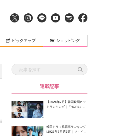
ピックアップ
ショッピング
連載記事
【2026年7月】韓国映画ヒッ
トランキング｜『HOPE』が
首位！8月公開の注目作は？
i
韓国ドラマ視聴率ランキング
[2026年7月第5週]｜ソ・イン