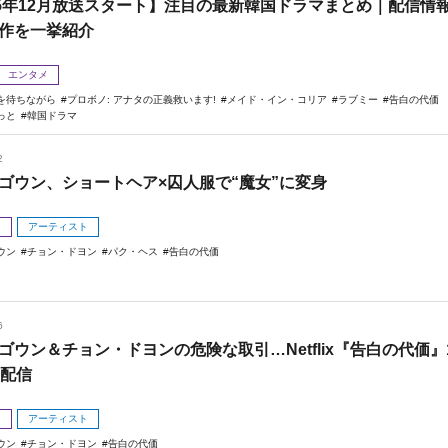
25年12月放送スタート】注目の最新韓国ドラマまとめ｜配信情
作を一挙紹介
エンタメ
を待ちながら
プロボノ: アナタの正義救います!
メイド・イン・コリア
ラブミー
告白の代価
っと
韓国ドラマ
2
ゴウン、ショートヘア×囚人服で“魔女”に変身
メ
アーティスト
ウン
チョン・ドヨン
パク・ヘス
告白の代価
6
ゴウン＆チョン・ドヨンの危険な取引…Netflix『告白の代価』
日配信
メ
アーティスト
ウン
チョン・ドヨン
告白の代価