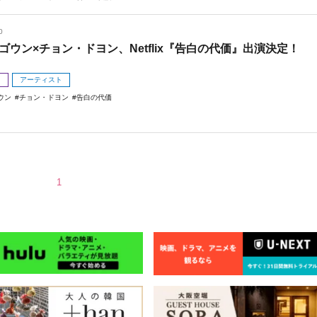
0
ゴウン×チョン・ドヨン、Netflix『告白の代価』出演決定！
メ
アーティスト
ウン
チョン・ドヨン
告白の代価
1