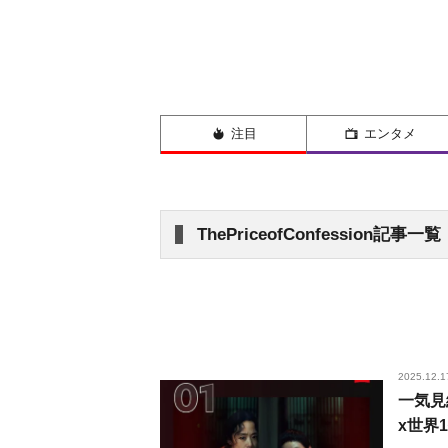
注目
エンタメ
ThePriceofConfession記事一覧
2025.12.1
一気見
x世界