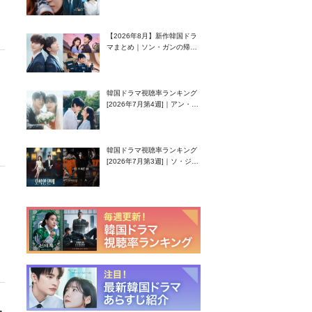
グク主演のラブコメがついに
最終回！
【2026年8月】新作韓国ドラ
マまとめ｜ソン・ガンの帰
還！孤独な天才高校生ピアニ
スト役
韓国ドラマ視聴率ランキング
[2026年7月第4週]｜アン・ヒ
ヨン（EXID ハニ）復帰作
『愛が来る』に注目！
韓国ドラマ視聴率ランキング
[2026年7月第3週]｜ソ・ジソ
ブ主演『エージェント・キ
ム』が勢い加速！